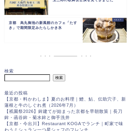
京都 烏丸御池の新風館のカフェ「たす
き」で期間限定みたらしかき氷
検索
検索
最近の投稿
【京都・料かわしま】夏のお料理｜鱧、鮎、伝助穴子、新
蓮根と牛のしぐれ煮（2026年7月）
【祇園祭2026】鉾建てが始まった京都を早朝散策｜長刀
鉾・函谷鉾・菊水鉾と御手洗井
【京都・今出川】Restaurant KOGAでランチ｜町家で味
わうミシュラン一つ星シェフのフレンチ