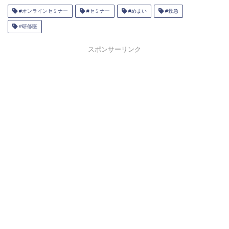
#オンラインセミナー
#セミナー
#めまい
#救急
#研修医
スポンサーリンク