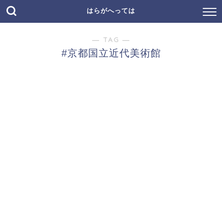
はらがへっては
― TAG ―
#京都国立近代美術館