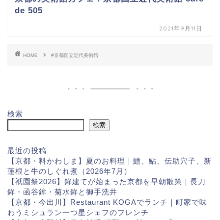
de 505
2021年9月11日
HOME
#京都国立近代美術館
検索
検索
最近の投稿
【京都・料かわしま】夏のお料理｜鱧、鮎、伝助穴子、新
蓮根と牛のしぐれ煮（2026年7月）
【祇園祭2026】鉾建てが始まった京都を早朝散策｜長刀
鉾・函谷鉾・菊水鉾と御手洗井
【京都・今出川】Restaurant KOGAでランチ｜町家で味
わうミシュラン一つ星シェフのフレンチ