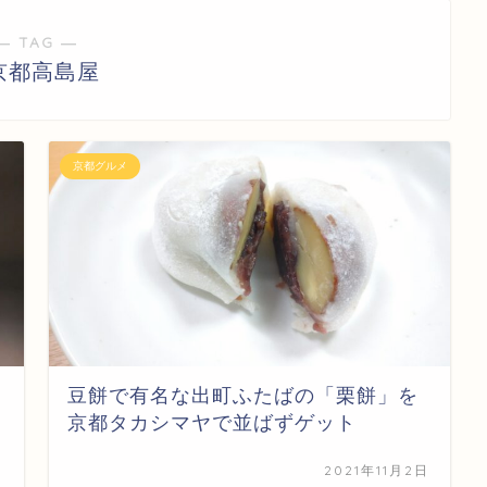
― TAG ―
京都高島屋
京都グルメ
豆餅で有名な出町ふたばの「栗餅」を
京都タカシマヤで並ばずゲット
日
2021年11月2日