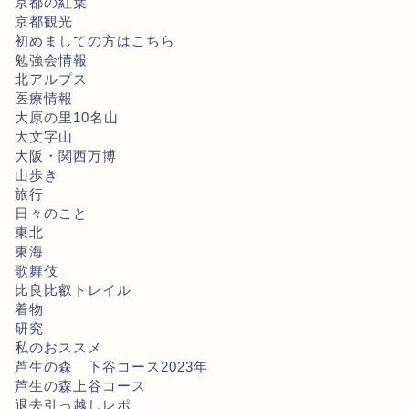
京都の紅葉
京都観光
初めましての方はこちら
勉強会情報
北アルプス
医療情報
大原の里10名山
大文字山
大阪・関西万博
山歩き
旅行
日々のこと
東北
東海
歌舞伎
比良比叡トレイル
着物
研究
私のおススメ
芦生の森 下谷コース2023年
芦生の森上谷コース
退去引っ越しレポ