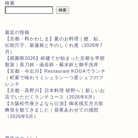
検索
検索
最近の投稿
【京都・料かわしま】夏のお料理｜鱧、鮎、
伝助穴子、新蓮根と牛のしぐれ煮（2026年7
月）
【祇園祭2026】鉾建てが始まった京都を早朝
散策｜長刀鉾・函谷鉾・菊水鉾と御手洗井
【京都・今出川】Restaurant KOGAでランチ
｜町家で味わうミシュラン一つ星シェフのフ
レンチ
【京都・高野川】日本料理 研野へ｜新しいお
店でいただくランチコース（2026年6月）
【大阪松竹座さよなら公演】御名残五月大歌
舞伎を観てきました｜昼夜あわせての感想
（2026年5月）