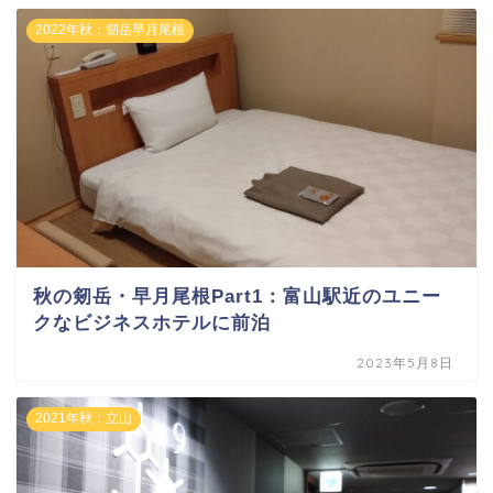
2022年秋：剱岳早月尾根
秋の剱岳・早月尾根Part1：富山駅近のユニー
クなビジネスホテルに前泊
2023年5月8日
2021年秋：立山