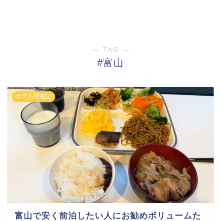
― TAG ―
#富山
ホテル滞在記
富山で安く前泊したい人にお勧めボリュームた