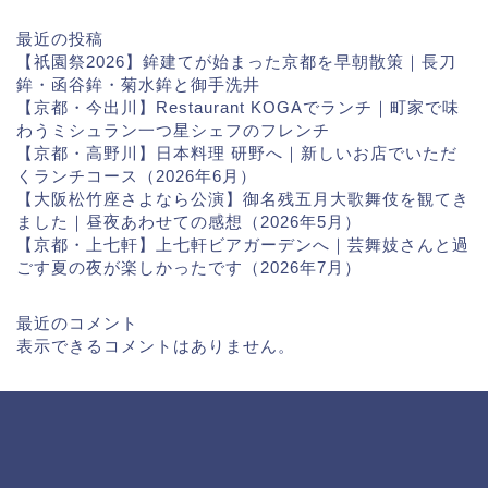
最近の投稿
【祇園祭2026】鉾建てが始まった京都を早朝散策｜長刀
鉾・函谷鉾・菊水鉾と御手洗井
【京都・今出川】Restaurant KOGAでランチ｜町家で味
わうミシュラン一つ星シェフのフレンチ
【京都・高野川】日本料理 研野へ｜新しいお店でいただ
くランチコース（2026年6月）
【大阪松竹座さよなら公演】御名残五月大歌舞伎を観てき
ました｜昼夜あわせての感想（2026年5月）
【京都・上七軒】上七軒ビアガーデンへ｜芸舞妓さんと過
ごす夏の夜が楽しかったです（2026年7月）
最近のコメント
表示できるコメントはありません。