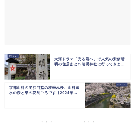
大河ドラマ「光る君へ」で人気の安倍晴
明の住居あと!?晴明神社に行ってきま...
京都山科の毘沙門堂の枝垂れ桜、山科疎
水の桜と菜の花見ごろです【2024年...