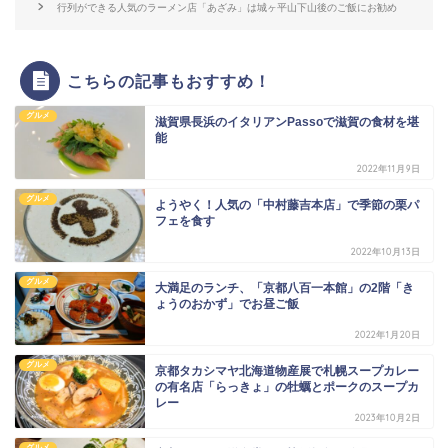
行列ができる人気のラーメン店「あざみ」は城ヶ平山下山後のご飯にお勧め
こちらの記事もおすすめ！
グルメ
滋賀県長浜のイタリアンPassoで滋賀の食材を堪
能
2022年11月9日
グルメ
ようやく！人気の「中村藤吉本店」で季節の栗パ
フェを食す
2022年10月13日
グルメ
大満足のランチ、「京都八百一本館」の2階「き
ょうのおかず」でお昼ご飯
2022年1月20日
グルメ
京都タカシマヤ北海道物産展で札幌スープカレー
の有名店「らっきょ」の牡蠣とポークのスープカ
レー
2023年10月2日
グルメ