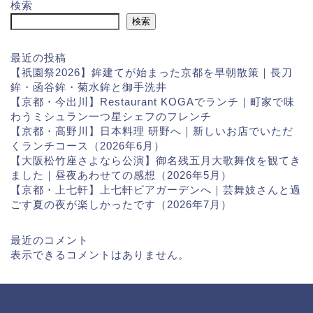
検索
検索
最近の投稿
【祇園祭2026】鉾建てが始まった京都を早朝散策｜長刀
鉾・函谷鉾・菊水鉾と御手洗井
【京都・今出川】Restaurant KOGAでランチ｜町家で味
わうミシュラン一つ星シェフのフレンチ
【京都・高野川】日本料理 研野へ｜新しいお店でいただ
くランチコース（2026年6月）
【大阪松竹座さよなら公演】御名残五月大歌舞伎を観てき
ました｜昼夜あわせての感想（2026年5月）
【京都・上七軒】上七軒ビアガーデンへ｜芸舞妓さんと過
ごす夏の夜が楽しかったです（2026年7月）
最近のコメント
表示できるコメントはありません。