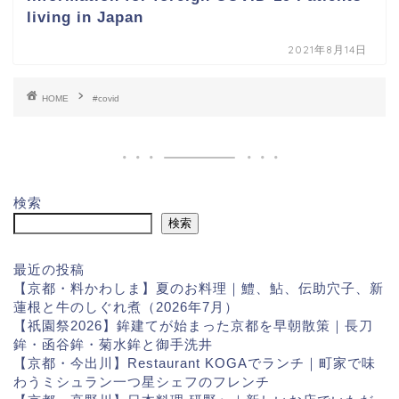
living in Japan
2021年8月14日
HOME
#covid
検索
検索
最近の投稿
【京都・料かわしま】夏のお料理｜鱧、鮎、伝助穴子、新
蓮根と牛のしぐれ煮（2026年7月）
【祇園祭2026】鉾建てが始まった京都を早朝散策｜長刀
鉾・函谷鉾・菊水鉾と御手洗井
【京都・今出川】Restaurant KOGAでランチ｜町家で味
わうミシュラン一つ星シェフのフレンチ