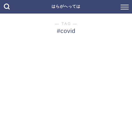
はらがへっては
― TAG ―
#covid