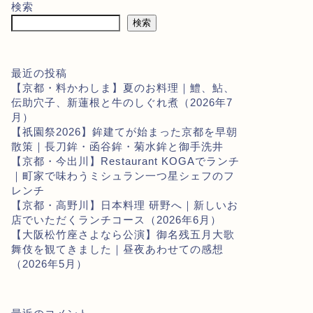
検索
検索
最近の投稿
【京都・料かわしま】夏のお料理｜鱧、鮎、
伝助穴子、新蓮根と牛のしぐれ煮（2026年7
月）
【祇園祭2026】鉾建てが始まった京都を早朝
散策｜長刀鉾・函谷鉾・菊水鉾と御手洗井
【京都・今出川】Restaurant KOGAでランチ
｜町家で味わうミシュラン一つ星シェフのフ
レンチ
【京都・高野川】日本料理 研野へ｜新しいお
店でいただくランチコース（2026年6月）
【大阪松竹座さよなら公演】御名残五月大歌
舞伎を観てきました｜昼夜あわせての感想
（2026年5月）