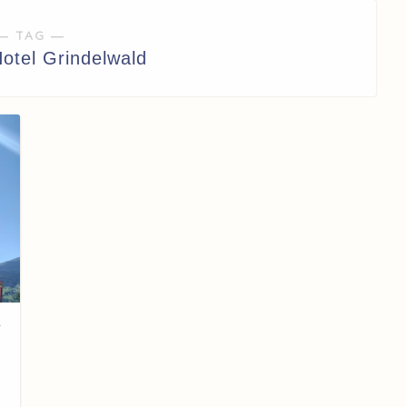
― TAG ―
otel Grindelwald
ン