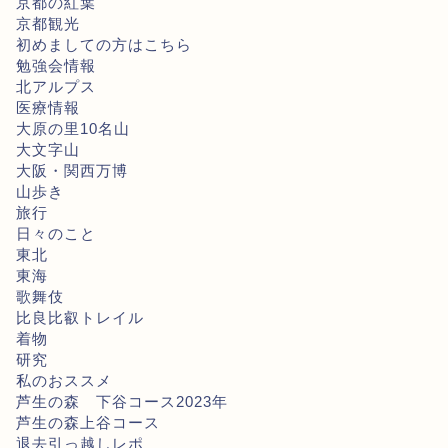
京都の紅葉
京都観光
初めましての方はこちら
勉強会情報
北アルプス
医療情報
大原の里10名山
大文字山
大阪・関西万博
山歩き
旅行
日々のこと
東北
東海
歌舞伎
比良比叡トレイル
着物
研究
私のおススメ
芦生の森 下谷コース2023年
芦生の森上谷コース
退去引っ越しレポ