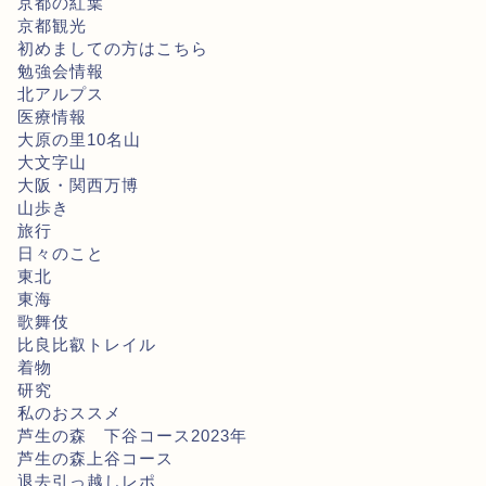
京都の紅葉
京都観光
初めましての方はこちら
勉強会情報
北アルプス
医療情報
大原の里10名山
大文字山
大阪・関西万博
山歩き
旅行
日々のこと
東北
東海
歌舞伎
比良比叡トレイル
着物
研究
私のおススメ
芦生の森 下谷コース2023年
芦生の森上谷コース
退去引っ越しレポ