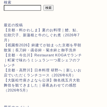
検索
検索
最近の投稿
【京都・料かわしま】夏のお料理｜鱧、鮎、
伝助穴子、新蓮根と牛のしぐれ煮（2026年7
月）
【祇園祭2026】鉾建てが始まった京都を早朝
散策｜長刀鉾・函谷鉾・菊水鉾と御手洗井
【京都・今出川】Restaurant KOGAでランチ
｜町家で味わうミシュラン一つ星シェフのフ
レンチ
【京都・高野川】日本料理 研野へ｜新しいお
店でいただくランチコース（2026年6月）
【大阪松竹座さよなら公演】御名残五月大歌
舞伎を観てきました｜昼夜あわせての感想
（2026年5月）