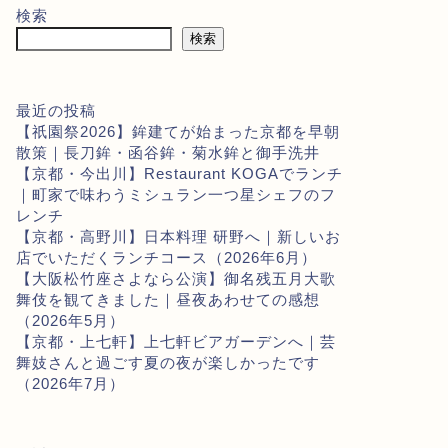
検索
検索
最近の投稿
【祇園祭2026】鉾建てが始まった京都を早朝
散策｜長刀鉾・函谷鉾・菊水鉾と御手洗井
【京都・今出川】Restaurant KOGAでランチ
｜町家で味わうミシュラン一つ星シェフのフ
レンチ
【京都・高野川】日本料理 研野へ｜新しいお
店でいただくランチコース（2026年6月）
【大阪松竹座さよなら公演】御名残五月大歌
舞伎を観てきました｜昼夜あわせての感想
（2026年5月）
【京都・上七軒】上七軒ビアガーデンへ｜芸
舞妓さんと過ごす夏の夜が楽しかったです
（2026年7月）