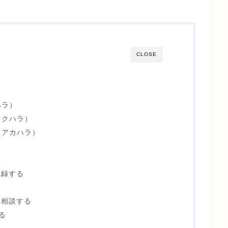
CLOSE
ハラ）
セクハラ）
（アカハラ）
記録する
に相談する
る