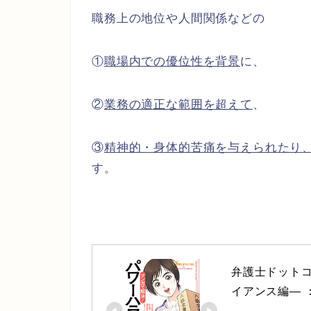
職務上の地位や人間関係などの
①
職場内での優位性を背景
に、
②
業務の適正な範囲を超えて
、
③
精神的・身体的苦痛を与えられたり
す。
弁護士ドット
イアンス編― 