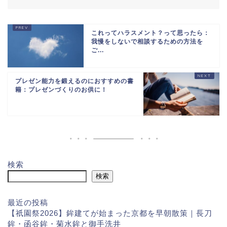
これってハラスメント？って思ったら：
我慢をしないで相談するための方法を
ご...
プレゼン能力を鍛えるのにおすすめの書
籍：プレゼンづくりのお供に！
検索
検索
最近の投稿
【祇園祭2026】鉾建てが始まった京都を早朝散策｜長刀
鉾・函谷鉾・菊水鉾と御手洗井