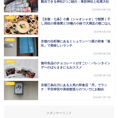
観光できる神社2つご紹介：車折神社と松尾大社
2023年10月10日
グルメ
【京都・七条】小梟（シャオシャオ）で朝粥｜干
し貝柱の香港粥と18種の小鉢で大満足の朝ごはん
2026年4月21日
グルメ
京都の出町柳にあるミシュラン一つ星の和食「弧
玖」で美味しいランチ
2022年9月23日
グルメ
無印良品のチョコレートがすごい：バレンタイン
デーのばらまきにもおススメ
2023年1月14日
グルメ
京都三条白川にある人気の和食店「丹」でラン
チ：平安神宮や美術館巡りのついでにお勧め
2024年7月17日
スポンサーリンク