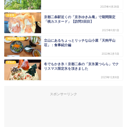
2023年4月28日
かき氷
京都二条駅近くの「京氷ゆきみ庵」で期間限定
「桃カスタード」【訪問3回目】
2025年9月1日
2021年秋：立山
立山にあるちょっとリッチな山小屋「天狗平山
荘」：食事紹介編
2022年2月5日
グルメ
冬でもかき氷！京都二条の「京氷菓つらら」でク
リスマス限定氷を頂きました
2023年12月8日
スポンサーリンク