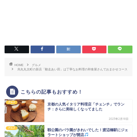
HOME
グルメ
烏丸丸太町の新店「馳走あい田」は丁寧なお料理の和食屋さんでおまかせコース
こちらの記事もおすすめ！
グルメ
京都の人気イタリア料理店「チェンチ」でラン
チ：さらに美味しくなってました
2023年2月18日
グルメ
靱公園のバラ園がきれいでした！渡辺橋駅にジェ
ラートショップが開店