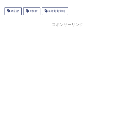
#京都
#和食
#烏丸丸太町
スポンサーリンク