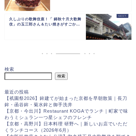
久しぶりの歌舞伎座！「 錦秋十月大歌舞
伎」の玉三郎さん＆たい焼きがすごか...
検索
検索
最近の投稿
【祇園祭2026】鉾建てが始まった京都を早朝散策｜長刀
鉾・函谷鉾・菊水鉾と御手洗井
【京都・今出川】Restaurant KOGAでランチ｜町家で味
わうミシュラン一つ星シェフのフレンチ
【京都・高野川】日本料理 研野へ｜新しいお店でいただ
くランチコース（2026年6月）