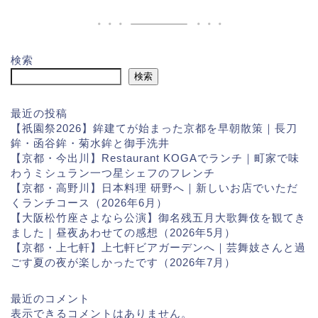
検索
検索
最近の投稿
【祇園祭2026】鉾建てが始まった京都を早朝散策｜長刀
鉾・函谷鉾・菊水鉾と御手洗井
【京都・今出川】Restaurant KOGAでランチ｜町家で味
わうミシュラン一つ星シェフのフレンチ
【京都・高野川】日本料理 研野へ｜新しいお店でいただ
くランチコース（2026年6月）
【大阪松竹座さよなら公演】御名残五月大歌舞伎を観てき
ました｜昼夜あわせての感想（2026年5月）
【京都・上七軒】上七軒ビアガーデンへ｜芸舞妓さんと過
ごす夏の夜が楽しかったです（2026年7月）
最近のコメント
表示できるコメントはありません。