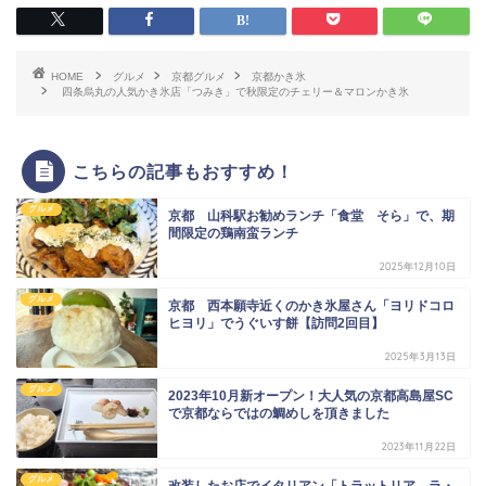
HOME
グルメ
京都グルメ
京都かき氷
四条烏丸の人気かき氷店「つみき」で秋限定のチェリー＆マロンかき氷
こちらの記事もおすすめ！
グルメ
京都 山科駅お勧めランチ「食堂 そら」で、期
間限定の鶏南蛮ランチ
2025年12月10日
グルメ
京都 西本願寺近くのかき氷屋さん「ヨリドコロ
ヒヨリ」でうぐいす餅【訪問2回目】
2025年3月13日
グルメ
2023年10月新オープン！大人気の京都高島屋SC
で京都ならではの鯛めしを頂きました
2023年11月22日
グルメ