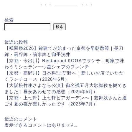
検索
検索
最近の投稿
【祇園祭2026】鉾建てが始まった京都を早朝散策｜長刀
鉾・函谷鉾・菊水鉾と御手洗井
【京都・今出川】Restaurant KOGAでランチ｜町家で味
わうミシュラン一つ星シェフのフレンチ
【京都・高野川】日本料理 研野へ｜新しいお店でいただ
くランチコース（2026年6月）
【大阪松竹座さよなら公演】御名残五月大歌舞伎を観てき
ました｜昼夜あわせての感想（2026年5月）
【京都・上七軒】上七軒ビアガーデンへ｜芸舞妓さんと過
ごす夏の夜が楽しかったです（2026年7月）
最近のコメント
表示できるコメントはありません。