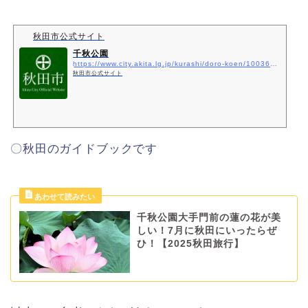
秋田市公式サイト
千秋公園
https://www.city.akita.lg.jp/kurashi/doro-koen/1003685/1007159/index.html
秋田市公式サイト
〇秋田のガイドブックです
千秋公園大手門前の蓮の花が美
しい！7月に秋田にいったらぜ
ひ！【2025秋田旅行】