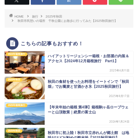
HOME
旅行
2025年秋田
秋田市民憩いの場所 千秋公園にお散歩に行ってみた【2025秋田旅行】
こちらの記事もおすすめ！
2024年箱根旅行
ハイアットリージェンシー箱根・お部屋の内装＆
アクセス【2024年12月箱根旅行 Part1】
2025年6月11日
2025年秋田
秋田の食材を使ったお料理をイートインで「秋田
畑」でお蕎麦と甘酒かき氷【2025秋田旅行】
2025年8月17日
2025年箱根旅行
【年末年始の箱根 第4弾】箱根駒ヶ岳ロープウェ
ーと山頂散策｜絶景の富士山
2026年1月24日
2025年秋田
秋田市に初上陸！秋田市立赤れんが郷土館 は地
味だけどお勧めの観光地【2025秋田旅行】