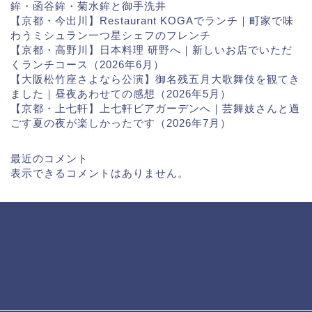
鉾・函谷鉾・菊水鉾と御手洗井
【京都・今出川】Restaurant KOGAでランチ｜町家で味
わうミシュラン一つ星シェフのフレンチ
【京都・高野川】日本料理 研野へ｜新しいお店でいただ
くランチコース（2026年6月）
【大阪松竹座さよなら公演】御名残五月大歌舞伎を観てき
ました｜昼夜あわせての感想（2026年5月）
【京都・上七軒】上七軒ビアガーデンへ｜芸舞妓さんと過
ごす夏の夜が楽しかったです（2026年7月）
最近のコメント
表示できるコメントはありません。