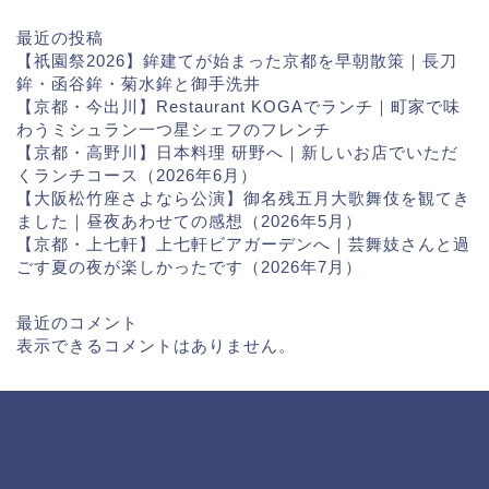
最近の投稿
【祇園祭2026】鉾建てが始まった京都を早朝散策｜長刀
鉾・函谷鉾・菊水鉾と御手洗井
【京都・今出川】Restaurant KOGAでランチ｜町家で味
わうミシュラン一つ星シェフのフレンチ
【京都・高野川】日本料理 研野へ｜新しいお店でいただ
くランチコース（2026年6月）
【大阪松竹座さよなら公演】御名残五月大歌舞伎を観てき
ました｜昼夜あわせての感想（2026年5月）
【京都・上七軒】上七軒ビアガーデンへ｜芸舞妓さんと過
ごす夏の夜が楽しかったです（2026年7月）
最近のコメント
表示できるコメントはありません。