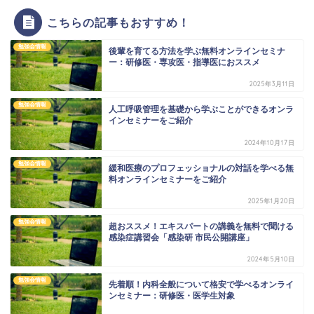
こちらの記事もおすすめ！
勉強会情報
後輩を育てる方法を学ぶ無料オンラインセミナ
ー：研修医・専攻医・指導医におススメ
2025年3月11日
勉強会情報
人工呼吸管理を基礎から学ぶことができるオンラ
インセミナーをご紹介
2024年10月17日
勉強会情報
緩和医療のプロフェッショナルの対話を学べる無
料オンラインセミナーをご紹介
2025年1月20日
勉強会情報
超おススメ！エキスパートの講義を無料で聞ける
感染症講習会「感染研 市民公開講座」
2024年5月10日
勉強会情報
先着順！内科全般について格安で学べるオンライ
ンセミナー：研修医・医学生対象