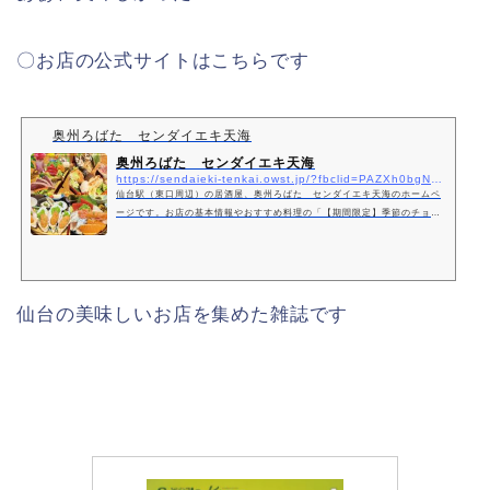
〇お店の公式サイトはこちらです
奥州ろばた センダイエキ天海
奥州ろばた センダイエキ天海
https://sendaieki-tenkai.owst.jp/?fbclid=PAZXh0bgNhZW0CMTEAAaZ56yed0H1Nz5r1I9RvBvyMUsPozhHrjwK6WgXG5OnAFR3Z63cZCKrtPfU_aem_ZPr4bEzpm1-7FnVqp03PXQ
仙台駅（東口周辺）の居酒屋、奥州ろばた センダイエキ天海のホームペ
ージです。お店の基本情報やおすすめ料理の「【期間限定】季節のチョイ
飲みセットは、宮城の地物食材をご堪能頂けます」「【終日OK】お得な伊
達のチョイ飲みセットは、宮城の地物食材をご堪能頂けます！ランチタイ
ムも提供中！」「【三陸満喫コース】刺身、牡蠣、炉端焼きなど9品、生、
日本酒7種120分飲み放付7000円→6000円 」をはじめとしたメニュー情
報などをご紹介しています。
仙台の美味しいお店を集めた雑誌です