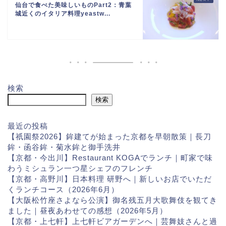
仙台で食べた美味しいものPart2：青葉
城近くのイタリア料理yeastw...
検索
検索
最近の投稿
【祇園祭2026】鉾建てが始まった京都を早朝散策｜長刀
鉾・函谷鉾・菊水鉾と御手洗井
【京都・今出川】Restaurant KOGAでランチ｜町家で味
わうミシュラン一つ星シェフのフレンチ
【京都・高野川】日本料理 研野へ｜新しいお店でいただ
くランチコース（2026年6月）
【大阪松竹座さよなら公演】御名残五月大歌舞伎を観てき
ました｜昼夜あわせての感想（2026年5月）
【京都・上七軒】上七軒ビアガーデンへ｜芸舞妓さんと過