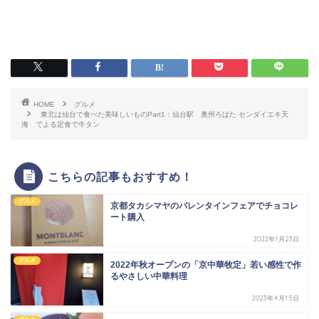
HOME
グルメ
東北は仙台で食べた美味しいものPart1：仙台駅 奥州ろばた センダイエキ天
海 でよる定食で牛タン
こちらの記事もおすすめ！
グルメ
京都タカシマヤのバレンタインフェアでチョコレ
ート購入
2022年1月23日
グルメ
2022年秋オープンの「京中華牧定」若い感性で作
るやさしい中華料理
2023年4月15日