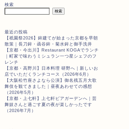
検索
検索
最近の投稿
【祇園祭2026】鉾建てが始まった京都を早朝
散策｜長刀鉾・函谷鉾・菊水鉾と御手洗井
【京都・今出川】Restaurant KOGAでランチ
｜町家で味わうミシュラン一つ星シェフのフ
レンチ
【京都・高野川】日本料理 研野へ｜新しいお
店でいただくランチコース（2026年6月）
【大阪松竹座さよなら公演】御名残五月大歌
舞伎を観てきました｜昼夜あわせての感想
（2026年5月）
【京都・上七軒】上七軒ビアガーデンへ｜芸
舞妓さんと過ごす夏の夜が楽しかったです
（2026年7月）