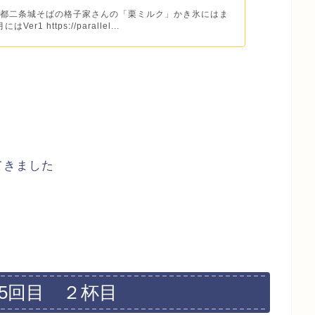
京都二条城そばの格子家さんの「栗ミルク」かき氷にはま
Ver1 https://parallel...
てきました
5回目 ２杯目