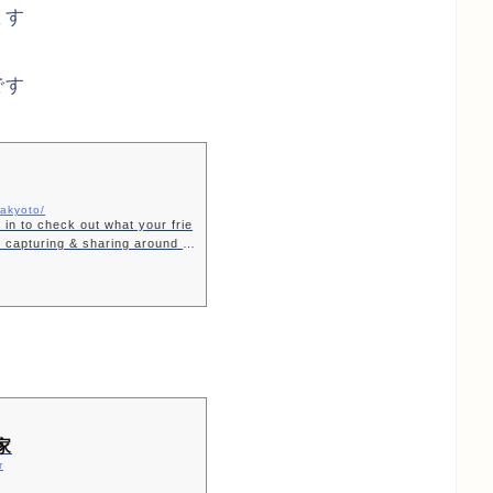
ます
です
yakyoto/
in to check out what your frie
n capturing & sharing around th
家
r