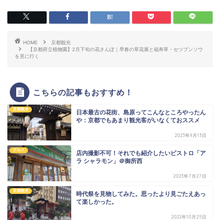
HOME
京都観光
【京都府立植物園】2月下旬の花さんぽ｜早春の草花展と福寿草・セツブンソウ
を見に行く
こちらの記事もおすすめ！
京都観光
日本最古の花街、島原ってこんなところやったん
や：京都でもあまり観光客がいなくておススメ
2023年9月13日
グルメ
店内撮影不可！それでも紹介したいビストロ「ア
ラ シャラモン」＠御所西
2023年7月27日
京都観光
時代祭を見物してみた。思ったより見ごたえあっ
て楽しかった。
2022年10月25日