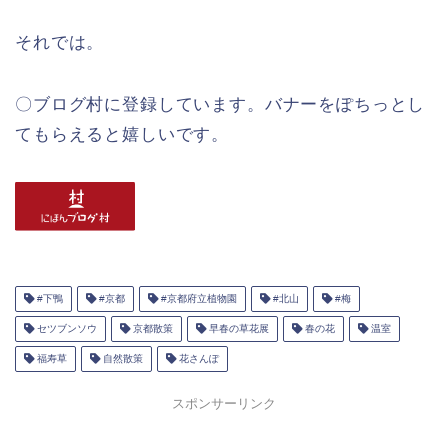
それでは。
〇ブログ村に登録しています。バナーをぽちっとし
てもらえると嬉しいです。
#下鴨
#京都
#京都府立植物園
#北山
#梅
セツブンソウ
京都散策
早春の草花展
春の花
温室
福寿草
自然散策
花さんぽ
スポンサーリンク