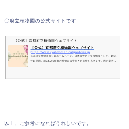
〇府立植物園の公式サイトです
【公式】京都府立植物園ウェブサイト
【公式】京都府立植物園ウェブサイト
https://www.kyotobotanicalgardens.jp
京都府立植物園の公式ホームページ。日本最古の公立植物園として、1924
年に開園。約12,000種類の植物が四季折々の表情を見せます。国内最大級
の観覧温室や、樹齢100年以上の樹木たち、季節ごとのイベント情報も随
時更新中。京都の花や紅葉の名所で、心安らぐひとときをお過ごしくださ
い。京都府立植物園 KYOTO BOTANICAL GARDENS
以上、ご参考になればうれしいです。