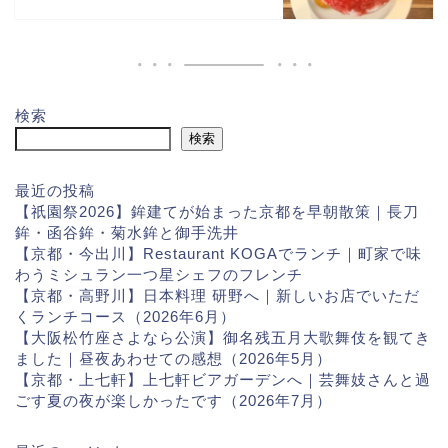
検索
検索
最近の投稿
【祇園祭2026】鉾建てが始まった京都を早朝散策｜長刀
鉾・函谷鉾・菊水鉾と御手洗井
【京都・今出川】Restaurant KOGAでランチ｜町家で味
わうミシュラン一つ星シェフのフレンチ
【京都・高野川】日本料理 研野へ｜新しいお店でいただ
くランチコース（2026年6月）
【大阪松竹座さよなら公演】御名残五月大歌舞伎を観てき
ました｜昼夜あわせての感想（2026年5月）
【京都・上七軒】上七軒ビアガーデンへ｜芸舞妓さんと過
ごす夏の夜が楽しかったです（2026年7月）