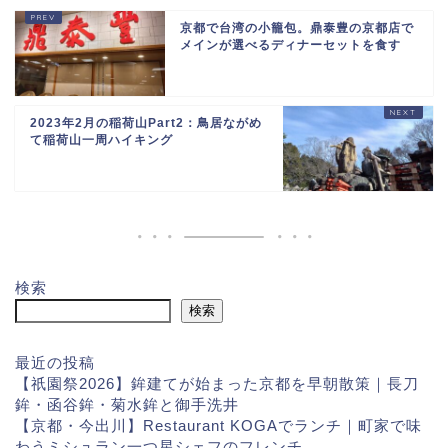
京都で台湾の小籠包。鼎泰豊の京都店で
メインが選べるディナーセットを食す
2023年2月の稲荷山Part2：鳥居ながめ
て稲荷山一周ハイキング
検索
検索
最近の投稿
【祇園祭2026】鉾建てが始まった京都を早朝散策｜長刀
鉾・函谷鉾・菊水鉾と御手洗井
【京都・今出川】Restaurant KOGAでランチ｜町家で味
わうミシュラン一つ星シェフのフレンチ