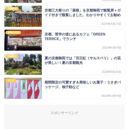
京都観光
京都三大祭りの「葵祭」を京都御苑で観覧席＋ガ
イド付きで観覧しました、わかりやすくてお勧め
2025年5月27日
京都かき氷
京都、哲学の道にあるカフェ「GREEN
TERRCE」でランチ
2024年1月19日
京都観光
夏の京都御苑では「百日紅（サルスベリ）」の花
が美しい！夏の京都観光
2023年9月25日
グルメ
期間限定の可愛すぎ＆美味しいお菓子：うさぎパ
ッケージ、柚子飴など
2022年12月16日
スポンサーリンク