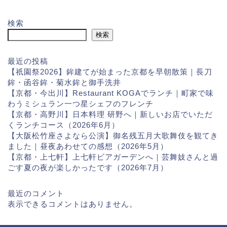
検索
検索
最近の投稿
【祇園祭2026】鉾建てが始まった京都を早朝散策｜長刀
鉾・函谷鉾・菊水鉾と御手洗井
【京都・今出川】Restaurant KOGAでランチ｜町家で味
わうミシュラン一つ星シェフのフレンチ
【京都・高野川】日本料理 研野へ｜新しいお店でいただ
くランチコース（2026年6月）
【大阪松竹座さよなら公演】御名残五月大歌舞伎を観てき
ました｜昼夜あわせての感想（2026年5月）
【京都・上七軒】上七軒ビアガーデンへ｜芸舞妓さんと過
ごす夏の夜が楽しかったです（2026年7月）
最近のコメント
表示できるコメントはありません。