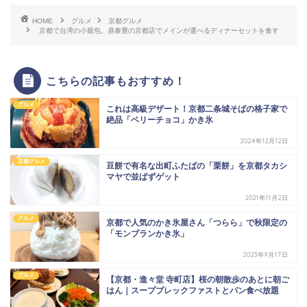
HOME
グルメ
京都グルメ
京都で台湾の小籠包。鼎泰豊の京都店でメインが選べるディナーセットを食す
こちらの記事もおすすめ！
グルメ
これは高級デザート！京都二条城そばの格子家で
絶品「ベリーチョコ」かき氷
2024年12月12日
京都グルメ
豆餅で有名な出町ふたばの「栗餅」を京都タカシ
マヤで並ばずゲット
2021年11月2日
グルメ
京都で人気のかき氷屋さん「つらら」で秋限定の
「モンブランかき氷」
2023年9月17日
グルメ
【京都・進々堂 寺町店】桜の朝散歩のあとに朝ご
はん｜スープブレックファストとパン食べ放題