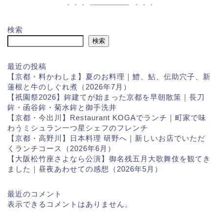
検索
検索
最近の投稿
【京都・料かわしま】夏のお料理｜鱧、鮎、伝助穴子、新
蓮根と牛のしぐれ煮（2026年7月）
【祇園祭2026】鉾建てが始まった京都を早朝散策｜長刀
鉾・函谷鉾・菊水鉾と御手洗井
【京都・今出川】Restaurant KOGAでランチ｜町家で味
わうミシュラン一つ星シェフのフレンチ
【京都・高野川】日本料理 研野へ｜新しいお店でいただ
くランチコース（2026年6月）
【大阪松竹座さよなら公演】御名残五月大歌舞伎を観てき
ました｜昼夜あわせての感想（2026年5月）
最近のコメント
表示できるコメントはありません。