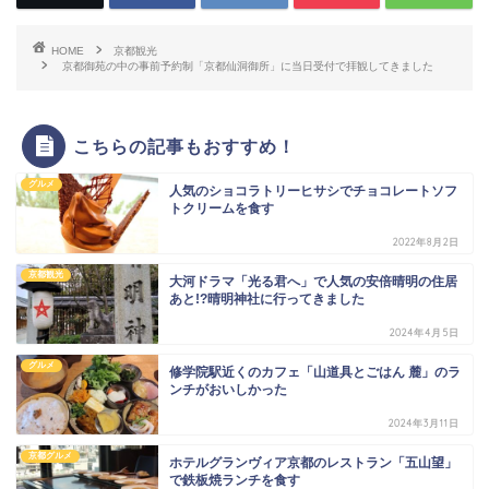
HOME
京都観光
京都御苑の中の事前予約制「京都仙洞御所」に当日受付で拝観してきました
こちらの記事もおすすめ！
グルメ
人気のショコラトリーヒサシでチョコレートソフ
トクリームを食す
2022年8月2日
京都観光
大河ドラマ「光る君へ」で人気の安倍晴明の住居
あと!?晴明神社に行ってきました
2024年4月5日
グルメ
修学院駅近くのカフェ「山道具とごはん 麓」のラ
ンチがおいしかった
2024年3月11日
京都グルメ
ホテルグランヴィア京都のレストラン「五山望」
で鉄板焼ランチを食す