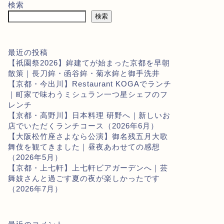
検索
検索
最近の投稿
【祇園祭2026】鉾建てが始まった京都を早朝
散策｜長刀鉾・函谷鉾・菊水鉾と御手洗井
【京都・今出川】Restaurant KOGAでランチ
｜町家で味わうミシュラン一つ星シェフのフ
レンチ
【京都・高野川】日本料理 研野へ｜新しいお
店でいただくランチコース（2026年6月）
【大阪松竹座さよなら公演】御名残五月大歌
舞伎を観てきました｜昼夜あわせての感想
（2026年5月）
【京都・上七軒】上七軒ビアガーデンへ｜芸
舞妓さんと過ごす夏の夜が楽しかったです
（2026年7月）