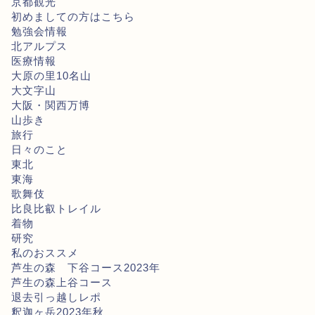
京都観光
初めましての方はこちら
勉強会情報
北アルプス
医療情報
大原の里10名山
大文字山
大阪・関西万博
山歩き
旅行
日々のこと
東北
東海
歌舞伎
比良比叡トレイル
着物
研究
私のおススメ
芦生の森 下谷コース2023年
芦生の森上谷コース
退去引っ越しレポ
釈迦ヶ岳2023年秋