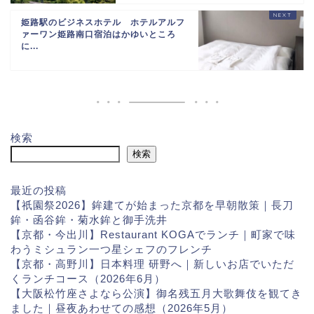
姫路駅のビジネスホテル ホテルアルフ
ァーワン姫路南口宿泊はかゆいところ
に...
検索
検索
最近の投稿
【祇園祭2026】鉾建てが始まった京都を早朝散策｜長刀
鉾・函谷鉾・菊水鉾と御手洗井
【京都・今出川】Restaurant KOGAでランチ｜町家で味
わうミシュラン一つ星シェフのフレンチ
【京都・高野川】日本料理 研野へ｜新しいお店でいただ
くランチコース（2026年6月）
【大阪松竹座さよなら公演】御名残五月大歌舞伎を観てき
ました｜昼夜あわせての感想（2026年5月）