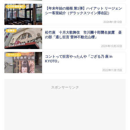
2025年箱根旅行
【年末年始の箱根 第1弾】ハイアット リージェン
シー客室紹介（デラックスツイン滞在記）
2026年1月12日
歌舞伎
松竹座 十月大歌舞伎 市川團十郎襲名披露 昼
の部「通し狂言 雷神不動北山櫻」
2024年10月22日
日々のこと
コントって狂言やったんや「ござる乃 座 in
KYOTO」
2022年11月13日
スポンサーリンク