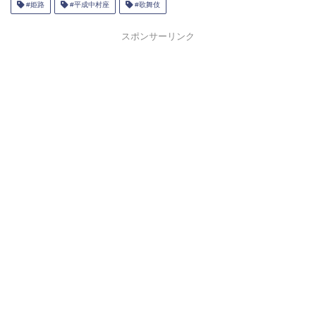
#姫路
#平成中村座
#歌舞伎
スポンサーリンク