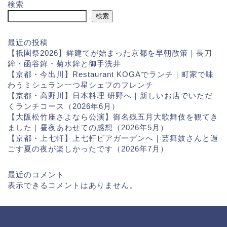
検索
検索
最近の投稿
【祇園祭2026】鉾建てが始まった京都を早朝散策｜長刀
鉾・函谷鉾・菊水鉾と御手洗井
【京都・今出川】Restaurant KOGAでランチ｜町家で味
わうミシュラン一つ星シェフのフレンチ
【京都・高野川】日本料理 研野へ｜新しいお店でいただ
くランチコース（2026年6月）
【大阪松竹座さよなら公演】御名残五月大歌舞伎を観てき
ました｜昼夜あわせての感想（2026年5月）
【京都・上七軒】上七軒ビアガーデンへ｜芸舞妓さんと過
ごす夏の夜が楽しかったです（2026年7月）
最近のコメント
表示できるコメントはありません。