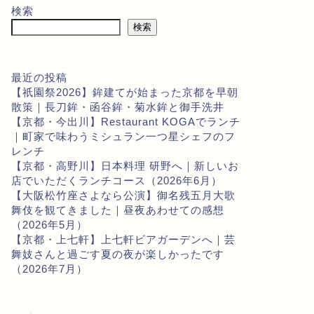
検索
検索
最近の投稿
【祇園祭2026】鉾建てが始まった京都を早朝
散策｜長刀鉾・函谷鉾・菊水鉾と御手洗井
【京都・今出川】Restaurant KOGAでランチ
｜町家で味わうミシュラン一つ星シェフのフ
レンチ
【京都・高野川】日本料理 研野へ｜新しいお
店でいただくランチコース（2026年6月）
【大阪松竹座さよなら公演】御名残五月大歌
舞伎を観てきました｜昼夜あわせての感想
（2026年5月）
【京都・上七軒】上七軒ビアガーデンへ｜芸
舞妓さんと過ごす夏の夜が楽しかったです
（2026年7月）