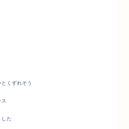
いとくずれそう
ース
ました