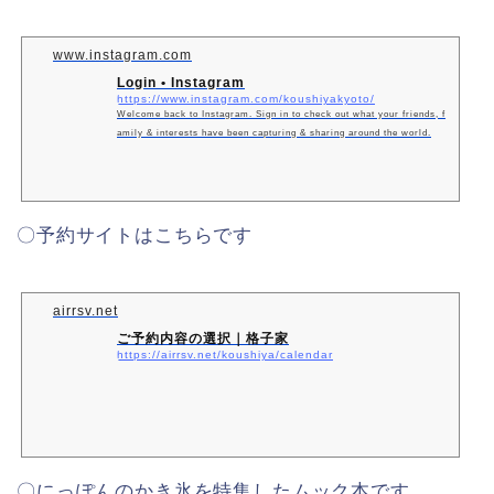
www.instagram.com
Login • Instagram
https://www.instagram.com/koushiyakyoto/
Welcome back to Instagram. Sign in to check out what your friends, f
amily & interests have been capturing & sharing around the world.
〇予約サイトはこちらです
airrsv.net
ご予約内容の選択｜格子家
https://airrsv.net/koushiya/calendar
〇にっぽんのかき氷を特集したムック本です