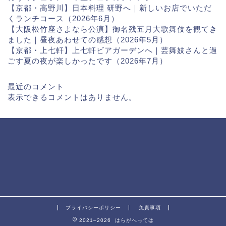
【京都・高野川】日本料理 研野へ｜新しいお店でいただ
くランチコース（2026年6月）
【大阪松竹座さよなら公演】御名残五月大歌舞伎を観てき
ました｜昼夜あわせての感想（2026年5月）
【京都・上七軒】上七軒ビアガーデンへ｜芸舞妓さんと過
ごす夏の夜が楽しかったです（2026年7月）
最近のコメント
表示できるコメントはありません。
プライバシーポリシー
免責事項
2021–2026 はらがへっては