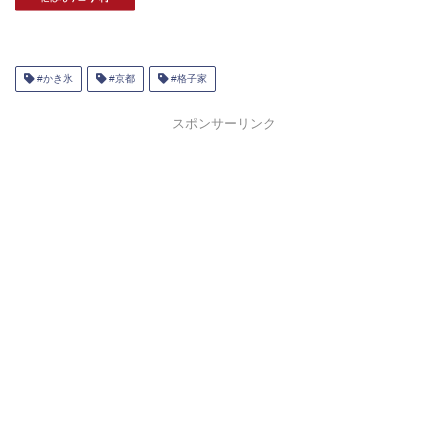
#かき氷
#京都
#格子家
スポンサーリンク