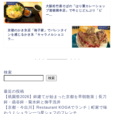
大阪松竹座そばの「はり重カレーショッ
プ道頓堀本店」で牛とじどんぶり「ビ
ー...
京都のかき氷店「格子家」でバレンタイ
ンを感じるかき氷「キャラメルショコ
ラ...
検索
検索
最近の投稿
【祇園祭2026】鉾建てが始まった京都を早朝散策｜長刀
鉾・函谷鉾・菊水鉾と御手洗井
【京都・今出川】Restaurant KOGAでランチ｜町家で味
わうミシュラン一つ星シェフのフレンチ