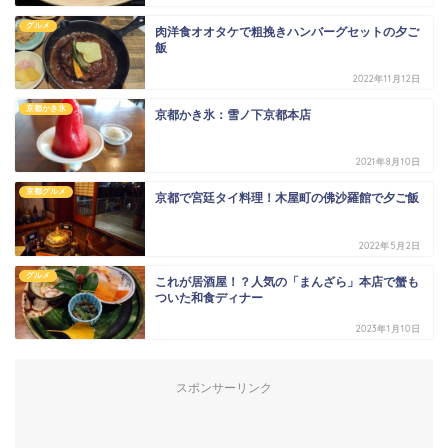
グルメ
肉洋食オオタケで粗挽きハンバーグセットの夕ご
飯
2022年11月12日
京都かき氷
京都かき氷：雪ノ下京都本店
2021年8月10日
京都グルメ
京都で宮廷タイ料理！木屋町の佛沙羅館で夕ご飯
2022年5月2日
グルメ
これが居酒屋！？人気の「まんざら」本店で蟹も
ついた和食ディナー
2023年1月10日
スポンサーリンク