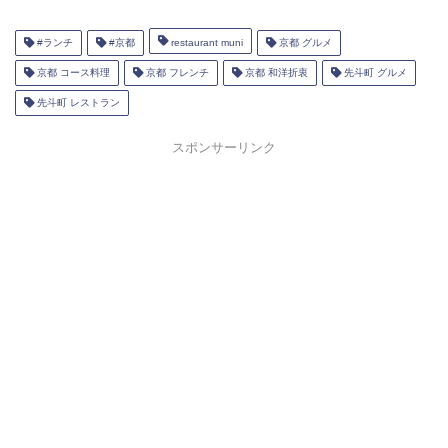
#ランチ
#京都
restaurant muni
京都 グルメ
京都 コース料理
京都 フレンチ
京都 和洋折衷
先斗町 グルメ
先斗町 レストラン
スポンサーリンク