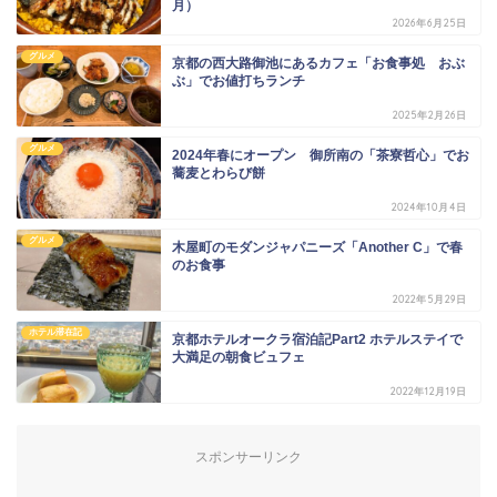
月）
2026年6月25日
グルメ
京都の西大路御池にあるカフェ「お食事処 おぶ
ぶ」でお値打ちランチ
2025年2月26日
グルメ
2024年春にオープン 御所南の「茶寮哲心」でお
蕎麦とわらび餅
2024年10月4日
グルメ
木屋町のモダンジャパニーズ「Another C」で春
のお食事
2022年5月29日
ホテル滞在記
京都ホテルオークラ宿泊記Part2 ホテルステイで
大満足の朝食ビュフェ
2022年12月19日
スポンサーリンク