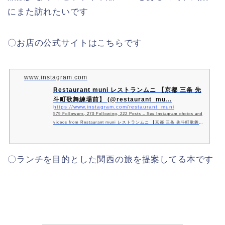
にまた訪れたいです
〇お店の公式サイトはこちらです
www.instagram.com
Restaurant muni レストランムニ 【京都 三条 先
斗町歌舞練場前】 (@restaurant_mu…
https://www.instagram.com/restaurant_muni
579 Followers, 270 Following, 222 Posts – See Instagram photos and
videos from Restaurant muni レストランムニ 【京都 三条 先斗町歌舞練
場前】 (@restaurant_muni)
〇ランチを目的とした関西の旅を提案してる本です