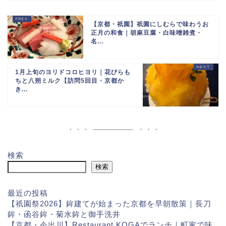
【京都・祇園】祇園にしむらで味わうお
正月の和食｜胡麻豆腐・白味噌雑煮・
名...
1月上旬のヨリドコロヒヨリ｜花びらも
ちと八朔ミルク【訪問5回目・京都か
き...
検索
検索
最近の投稿
【祇園祭2026】鉾建てが始まった京都を早朝散策｜長刀
鉾・函谷鉾・菊水鉾と御手洗井
【京都・今出川】Restaurant KOGAでランチ｜町家で味