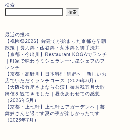
検索
検索
最近の投稿
【祇園祭2026】鉾建てが始まった京都を早朝
散策｜長刀鉾・函谷鉾・菊水鉾と御手洗井
【京都・今出川】Restaurant KOGAでランチ
｜町家で味わうミシュラン一つ星シェフのフ
レンチ
【京都・高野川】日本料理 研野へ｜新しいお
店でいただくランチコース（2026年6月）
【大阪松竹座さよなら公演】御名残五月大歌
舞伎を観てきました｜昼夜あわせての感想
（2026年5月）
【京都・上七軒】上七軒ビアガーデンへ｜芸
舞妓さんと過ごす夏の夜が楽しかったです
（2026年7月）