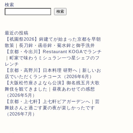
検索
検索
最近の投稿
【祇園祭2026】鉾建てが始まった京都を早朝
散策｜長刀鉾・函谷鉾・菊水鉾と御手洗井
【京都・今出川】Restaurant KOGAでランチ
｜町家で味わうミシュラン一つ星シェフのフ
レンチ
【京都・高野川】日本料理 研野へ｜新しいお
店でいただくランチコース（2026年6月）
【大阪松竹座さよなら公演】御名残五月大歌
舞伎を観てきました｜昼夜あわせての感想
（2026年5月）
【京都・上七軒】上七軒ビアガーデンへ｜芸
舞妓さんと過ごす夏の夜が楽しかったです
（2026年7月）