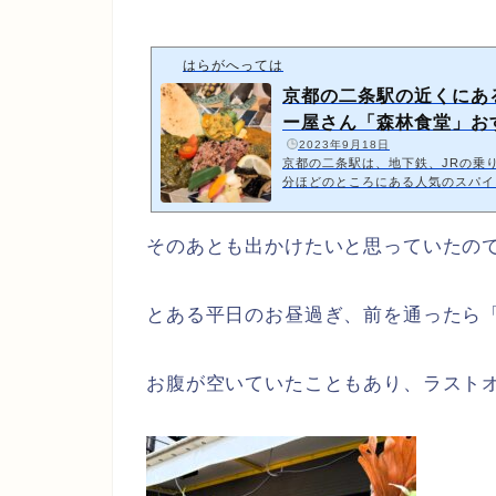
はらがへっては
京都の二条駅の近くにあ
ー屋さん「森林食堂」お
️
2023年9月18日
京都の二条駅は、地下鉄、JRの乗
分ほどのところにある人気のスパイ
ってきました近くには昨日ご紹介し
りますhttps://parallel-careers
たのは平日の夕方6時過ぎ夜の営業
そのあとも出かけたいと思っていたの
ング私がお店に行った時には既に3
人で切り盛りされているみたいでし
ですか」ということで、案内されま
とある平日のお昼過ぎ、前を通ったら
2種…
お腹が空いていたこともあり、ラストオ