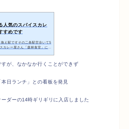
る人気のスパイスカレ
すすめです
り換え駅ですその二条駅空歩いて5
スカレー屋さん「森林食堂」に行
た、かき氷屋さん「つらら」もあ
.com/ice-31/8137/森林食堂私が訪れ
開始して5分くらいたったタイミ
ですが、なかなか行くことができず
人のお客さん女性の店主さんお一
た「壁の前のカウンターでもいい
したメニューは日替わりカレーの
「本日ランチ」との看板を発見
ーダーの14時ギリギリに入店しました