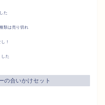
した
種類は売り切れ
なし！
ました
ーの合いかけセット