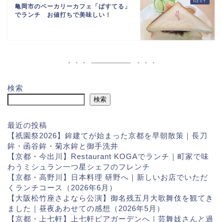
亀岡市のベーカリーカフェ「ぱすてる」
でランチ お値打ちで美味しい！
検索
検索
最近の投稿
【祇園祭2026】鉾建てが始まった京都を早朝散策｜長刀
鉾・函谷鉾・菊水鉾と御手洗井
【京都・今出川】Restaurant KOGAでランチ｜町家で味
わうミシュラン一つ星シェフのフレンチ
【京都・高野川】日本料理 研野へ｜新しいお店でいただ
くランチコース（2026年6月）
【大阪松竹座さよなら公演】御名残五月大歌舞伎を観てき
ました｜昼夜あわせての感想（2026年5月）
【京都・上七軒】上七軒ビアガーデンへ｜芸舞妓さんと過