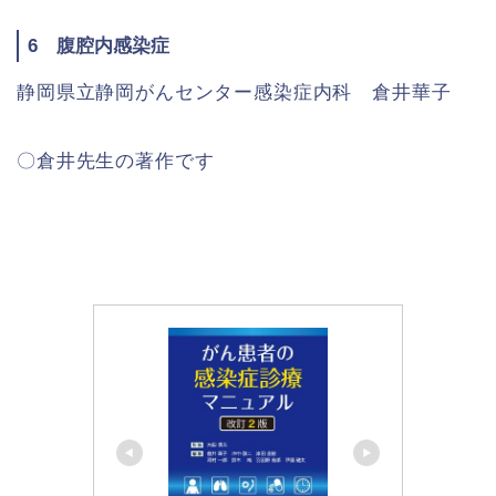
6 腹腔内感染症
静岡県立静岡がんセンター感染症内科 倉井華子
〇倉井先生の著作です