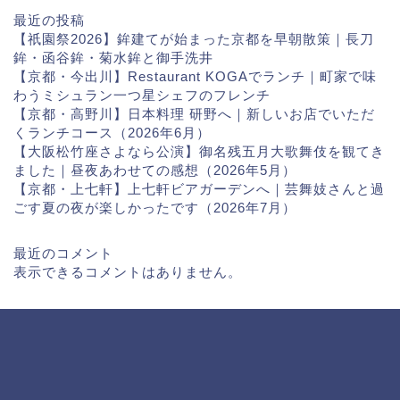
最近の投稿
【祇園祭2026】鉾建てが始まった京都を早朝散策｜長刀
鉾・函谷鉾・菊水鉾と御手洗井
【京都・今出川】Restaurant KOGAでランチ｜町家で味
わうミシュラン一つ星シェフのフレンチ
【京都・高野川】日本料理 研野へ｜新しいお店でいただ
くランチコース（2026年6月）
【大阪松竹座さよなら公演】御名残五月大歌舞伎を観てき
ました｜昼夜あわせての感想（2026年5月）
【京都・上七軒】上七軒ビアガーデンへ｜芸舞妓さんと過
ごす夏の夜が楽しかったです（2026年7月）
最近のコメント
表示できるコメントはありません。