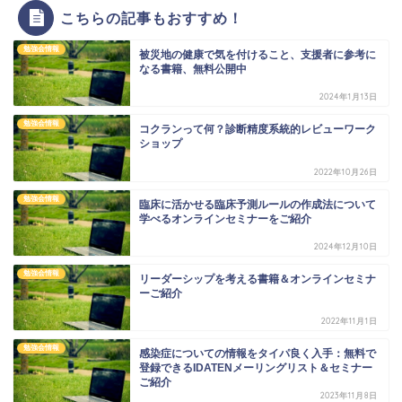
こちらの記事もおすすめ！
勉強会情報
被災地の健康で気を付けること、支援者に参考に
なる書籍、無料公開中
2024年1月13日
勉強会情報
コクランって何？診断精度系統的レビューワーク
ショップ
2022年10月26日
勉強会情報
臨床に活かせる臨床予測ルールの作成法について
学べるオンラインセミナーをご紹介
2024年12月10日
勉強会情報
リーダーシップを考える書籍＆オンラインセミナ
ーご紹介
2022年11月1日
勉強会情報
感染症についての情報をタイパ良く入手：無料で
登録できるIDATENメーリングリスト＆セミナー
ご紹介
2023年11月8日