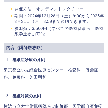
開催方法：オンデマンドレクチャー
期間：2024
年
12
月
28
日（土）
9:00
から
2025
年
3
月
31
日（月）
8:59
まで視聴できます。
参加費：3,500円（すべての医療従事者、医療
系学生参加可能）
内容（講師敬称略）
1 感染症診療の原則
東京都立小児総合医療センター 検査科、感染症
科、免疫科 芝田明和
2 感染対策の原則
横浜市立大学附属病院感染制御部／医学部血液免疫