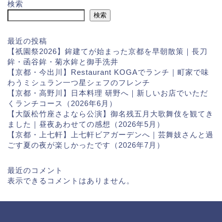
検索
検索
最近の投稿
【祇園祭2026】鉾建てが始まった京都を早朝散策｜長刀
鉾・函谷鉾・菊水鉾と御手洗井
【京都・今出川】Restaurant KOGAでランチ｜町家で味
わうミシュラン一つ星シェフのフレンチ
【京都・高野川】日本料理 研野へ｜新しいお店でいただ
くランチコース（2026年6月）
【大阪松竹座さよなら公演】御名残五月大歌舞伎を観てき
ました｜昼夜あわせての感想（2026年5月）
【京都・上七軒】上七軒ビアガーデンへ｜芸舞妓さんと過
ごす夏の夜が楽しかったです（2026年7月）
最近のコメント
表示できるコメントはありません。