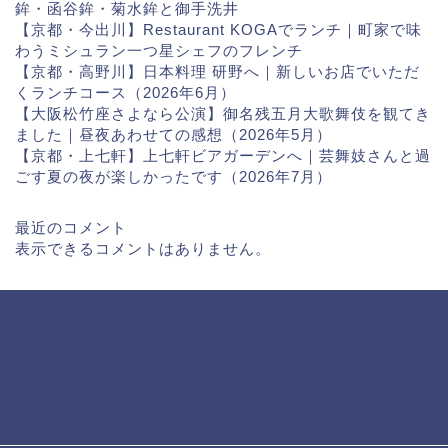
鉾・函谷鉾・菊水鉾と御手洗井
【京都・今出川】Restaurant KOGAでランチ｜町家で味
わうミシュラン一つ星シェフのフレンチ
【京都・高野川】日本料理 研野へ｜新しいお店でいただ
くランチコース（2026年6月）
【大阪松竹座さよなら公演】御名残五月大歌舞伎を観てき
ました｜昼夜あわせての感想（2026年5月）
【京都・上七軒】上七軒ビアガーデンへ｜芸舞妓さんと過
ごす夏の夜が楽しかったです（2026年7月）
最近のコメント
表示できるコメントはありません。