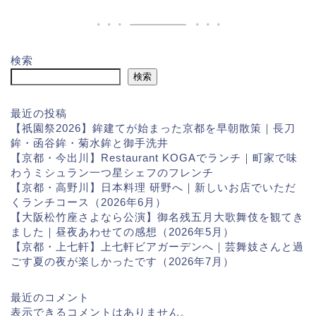
検索
検索
最近の投稿
【祇園祭2026】鉾建てが始まった京都を早朝散策｜長刀
鉾・函谷鉾・菊水鉾と御手洗井
【京都・今出川】Restaurant KOGAでランチ｜町家で味
わうミシュラン一つ星シェフのフレンチ
【京都・高野川】日本料理 研野へ｜新しいお店でいただ
くランチコース（2026年6月）
【大阪松竹座さよなら公演】御名残五月大歌舞伎を観てき
ました｜昼夜あわせての感想（2026年5月）
【京都・上七軒】上七軒ビアガーデンへ｜芸舞妓さんと過
ごす夏の夜が楽しかったです（2026年7月）
最近のコメント
表示できるコメントはありません。