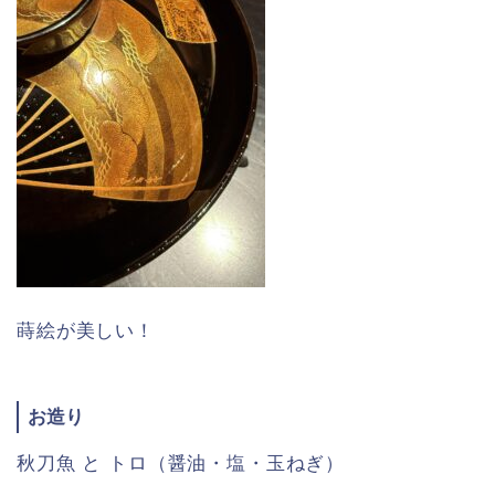
蒔絵が美しい！
お造り
秋刀魚 と トロ（醤油・塩・玉ねぎ）