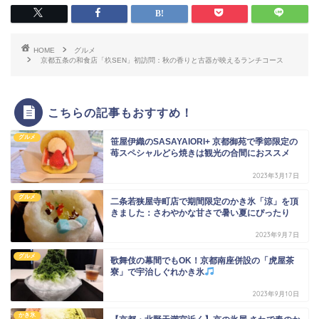
HOME
グルメ
京都五条の和食店「杦SEN」初訪問：秋の香りと古器が映えるランチコース
こちらの記事もおすすめ！
グルメ
笹屋伊織のSASAYAIORI+ 京都御苑で季節限定の
苺スペシャルどら焼きは観光の合間におススメ
2023年3月17日
グルメ
二条若狭屋寺町店で期間限定のかき氷「涼」を頂
きました：さわやかな甘さで暑い夏にぴったり
2023年9月7日
グルメ
歌舞伎の幕間でもOK！京都南座併設の「虎屋茶
寮」で宇治しぐれかき氷
2023年9月10日
かき氷