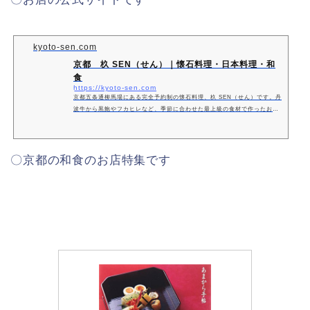
kyoto-sen.com
京都 杦 SEN（せん）｜懐石料理・日本料理・和
食
https://kyoto-sen.com
京都五条通柳馬場にある完全予約制の懐石料理、杦 SEN（せん）です。丹
波牛から黒鮑やフカヒレなど、季節に合わせた最上級の食材で作ったお料
理をお愉しみください。
〇京都の和食のお店特集です