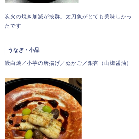
炭火の焼き加減が抜群。太刀魚がとても美味しかっ
たです
うなぎ・小品
鰻白焼／小芋の唐揚げ／ぬかご／銀杏（山椒醤油）