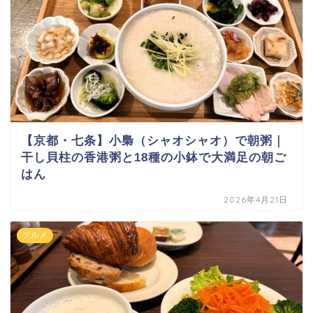
【京都・七条】小梟（シャオシャオ）で朝粥｜
干し貝柱の香港粥と18種の小鉢で大満足の朝ご
はん
2026年4月21日
グルメ