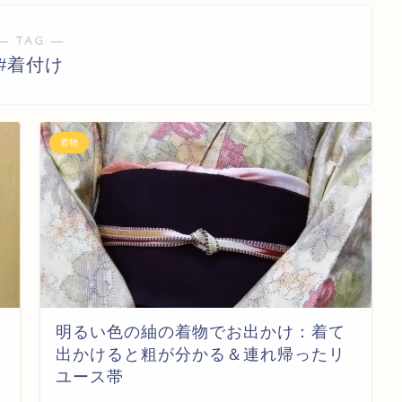
― TAG ―
#着付け
着物
明るい色の紬の着物でお出かけ：着て
出かけると粗が分かる＆連れ帰ったリ
ユース帯