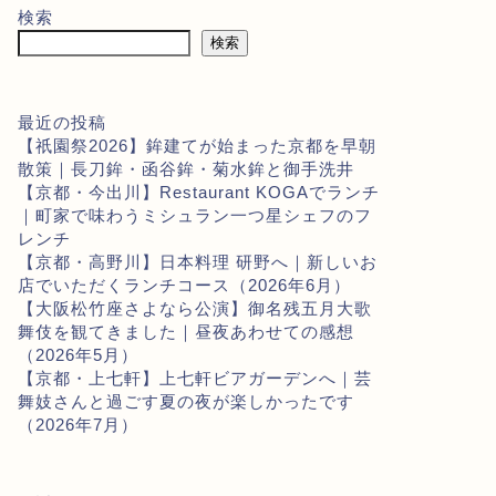
検索
検索
最近の投稿
【祇園祭2026】鉾建てが始まった京都を早朝
散策｜長刀鉾・函谷鉾・菊水鉾と御手洗井
【京都・今出川】Restaurant KOGAでランチ
｜町家で味わうミシュラン一つ星シェフのフ
レンチ
【京都・高野川】日本料理 研野へ｜新しいお
店でいただくランチコース（2026年6月）
【大阪松竹座さよなら公演】御名残五月大歌
舞伎を観てきました｜昼夜あわせての感想
（2026年5月）
【京都・上七軒】上七軒ビアガーデンへ｜芸
舞妓さんと過ごす夏の夜が楽しかったです
（2026年7月）