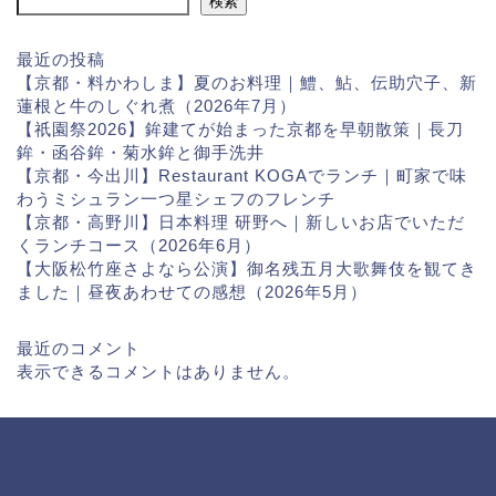
検索
最近の投稿
【京都・料かわしま】夏のお料理｜鱧、鮎、伝助穴子、新
蓮根と牛のしぐれ煮（2026年7月）
【祇園祭2026】鉾建てが始まった京都を早朝散策｜長刀
鉾・函谷鉾・菊水鉾と御手洗井
【京都・今出川】Restaurant KOGAでランチ｜町家で味
わうミシュラン一つ星シェフのフレンチ
【京都・高野川】日本料理 研野へ｜新しいお店でいただ
くランチコース（2026年6月）
【大阪松竹座さよなら公演】御名残五月大歌舞伎を観てき
ました｜昼夜あわせての感想（2026年5月）
最近のコメント
表示できるコメントはありません。