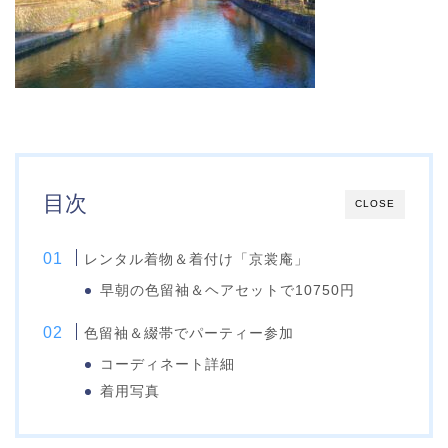
目次
CLOSE
レンタル着物＆着付け「京裳庵」
早朝の色留袖＆ヘアセットで10750円
色留袖＆綴帯でパーティー参加
コーディネート詳細
着用写真