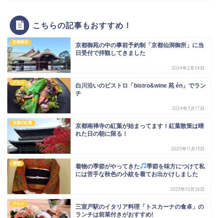
こちらの記事もおすすめ！
京都観光
京都御苑の中の事前予約制「京都仙洞御所」に当
日受付で拝観してきました
2024年2月24日
グルメ
白川沿いのビストロ「bistro&wine 苑 én」でラン
チ
2024年3月17日
京都の紅葉
京都南禅寺の紅葉が始まってます！紅葉散策は晴
れた日の朝に限る！
2025年11月13日
着物
着物の季節がやってきた
季節を味方につけて私
には苦手な秋色の小紋を着てお出かけしました
2023年10月26日
グルメ
三室戸駅のイタリア料理「トスカーナの食卓」の
ランチは前菜付きがおすすめ!