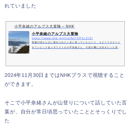
れていました
小平奈緒のアルプス大冒険 – NHK
小平奈緒のアルプス大冒険
https://www.nhk.jp/p/ts/NJ7XP1LZJ2/
四歳の頃から父に連れられ八ヶ岳に登っていたという、スピードスケート
オリンピック金メダリストの小平奈緒さん。引退を機に大好きだった登山
を再開、地元・松本から眺めているという北アルプスの縦走登山に挑みま
す！
2024年11月30日まではNHKプラスで視聴すること
ができます。
そこで小平奈緒さんが山登りについて話していた言
葉が、自分が常日頃思っていたこととそっくりでし
た