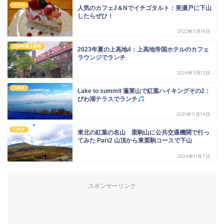
グルメ
人気のカフェJ＆Nでイチゴタルト：美濃戸に下山
したらぜひ！
2022年5月18日
2023年夏上高地
2023年夏の上高地4：上高地帝国ホテルのカフェ
ラウンジでランチ
2024年5月12日
山歩き
Lake to summit 蓬莱山で紅葉ハイキングその2：
びわ湖テラスでランチ
2021年11月14日
山歩き
東北の紅葉の名山 栗駒山に公共交通機関で行っ
てみた Part2 山頂から東栗駒コースで下山
2024年11月7日
スポンサーリンク