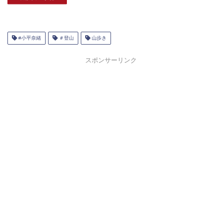
#小平奈緒
＃登山
山歩き
スポンサーリンク