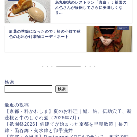
烏丸御池のレストラン「真白」：祇園の
呂色さんが移転してさらに美味しくな
り...
紅葉の季節になったので：袷の小紋で秋
色のお出かけ着物コーディネート
検索
検索
最近の投稿
【京都・料かわしま】夏のお料理｜鱧、鮎、伝助穴子、新
蓮根と牛のしぐれ煮（2026年7月）
【祇園祭2026】鉾建てが始まった京都を早朝散策｜長刀
鉾・函谷鉾・菊水鉾と御手洗井
【京都・今出川】Restaurant KOGAでランチ｜町家で味