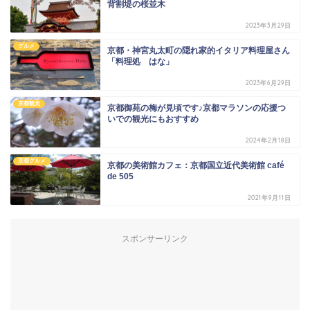
背割堤の桜並木
2023年3月29日
グルメ
京都・神宮丸太町の隠れ家的イタリア料理屋さん
「料理処 はな」
2023年6月29日
京都観光
京都御苑の梅が見頃です♪京都マラソンの応援つ
いでの観光にもおすすめ
2024年2月18日
京都グルメ
京都の美術館カフェ：京都国立近代美術館 café
de 505
2021年9月11日
スポンサーリンク