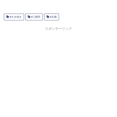
#すき焼き
#三嶋亭
#京都
スポンサーリンク