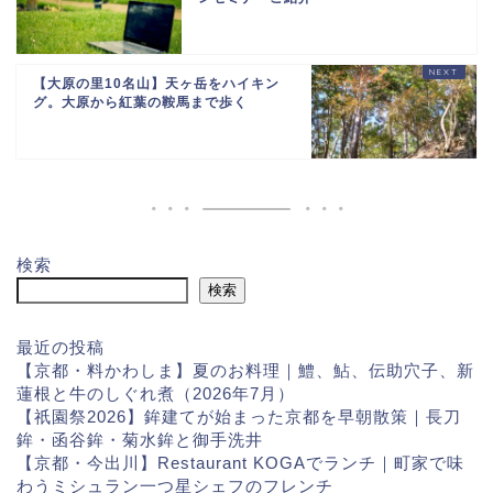
【大原の里10名山】天ヶ岳をハイキン
グ。大原から紅葉の鞍馬まで歩く
検索
検索
最近の投稿
【京都・料かわしま】夏のお料理｜鱧、鮎、伝助穴子、新
蓮根と牛のしぐれ煮（2026年7月）
【祇園祭2026】鉾建てが始まった京都を早朝散策｜長刀
鉾・函谷鉾・菊水鉾と御手洗井
【京都・今出川】Restaurant KOGAでランチ｜町家で味
わうミシュラン一つ星シェフのフレンチ