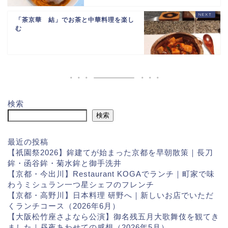
「茶京華 結」でお茶と中華料理を楽し
む
検索
検索
最近の投稿
【祇園祭2026】鉾建てが始まった京都を早朝散策｜長刀
鉾・函谷鉾・菊水鉾と御手洗井
【京都・今出川】Restaurant KOGAでランチ｜町家で味
わうミシュラン一つ星シェフのフレンチ
【京都・高野川】日本料理 研野へ｜新しいお店でいただ
くランチコース（2026年6月）
【大阪松竹座さよなら公演】御名残五月大歌舞伎を観てき
ました｜昼夜あわせての感想（2026年5月）