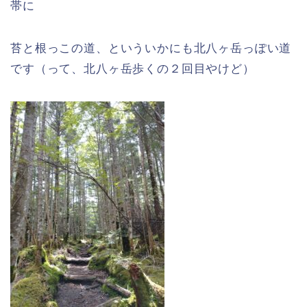
帯に
苔と根っこの道、といういかにも北八ヶ岳っぽい道
です（って、北八ヶ岳歩くの２回目やけど）