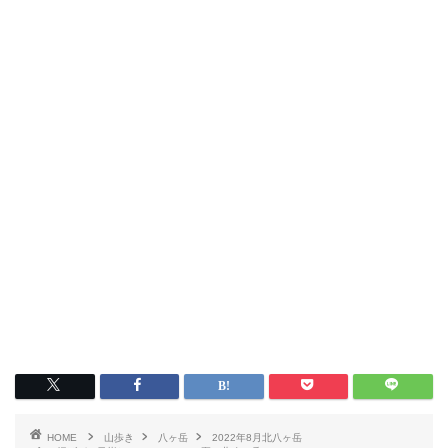
HOME
山歩き
八ヶ岳
2022年8月北八ヶ岳