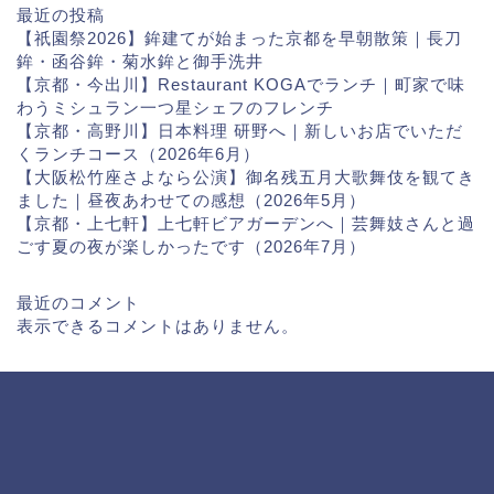
最近の投稿
【祇園祭2026】鉾建てが始まった京都を早朝散策｜長刀
鉾・函谷鉾・菊水鉾と御手洗井
【京都・今出川】Restaurant KOGAでランチ｜町家で味
わうミシュラン一つ星シェフのフレンチ
【京都・高野川】日本料理 研野へ｜新しいお店でいただ
くランチコース（2026年6月）
【大阪松竹座さよなら公演】御名残五月大歌舞伎を観てき
ました｜昼夜あわせての感想（2026年5月）
【京都・上七軒】上七軒ビアガーデンへ｜芸舞妓さんと過
ごす夏の夜が楽しかったです（2026年7月）
最近のコメント
表示できるコメントはありません。