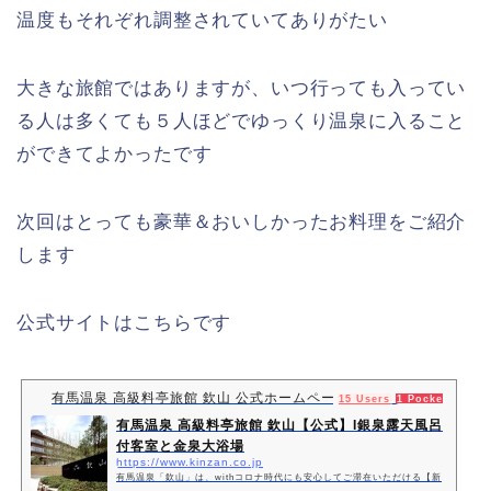
温度もそれぞれ調整されていてありがたい
大きな旅館ではありますが、いつ行っても入ってい
る人は多くても５人ほどでゆっくり温泉に入ること
ができてよかったです
次回はとっても豪華＆おいしかったお料理をご紹介
します
公式サイトはこちらです
有馬温泉 高級料亭旅館 欽山 公式ホームページ
15 Users
1 Pocket
有馬温泉 高級料亭旅館 欽山【公式】I銀泉露天風呂
付客室と金泉大浴場
https://www.kinzan.co.jp
有馬温泉「欽山」は、withコロナ時代にも安心してご滞在いただける【新