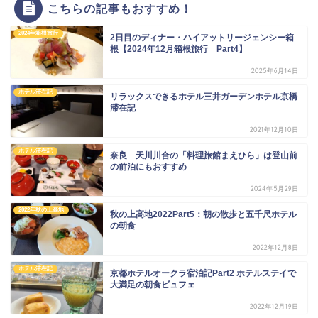
こちらの記事もおすすめ！
2024年箱根旅行
2日目のディナー・ハイアットリージェンシー箱
根【2024年12月箱根旅行 Part4】
2025年6月14日
ホテル滞在記
リラックスできるホテル三井ガーデンホテル京橋
滞在記
2021年12月10日
ホテル滞在記
奈良 天川川合の「料理旅館まえひら」は登山前
の前泊にもおすすめ
2024年5月29日
2022年秋の上高地
秋の上高地2022Part5：朝の散歩と五千尺ホテル
の朝食
2022年12月8日
ホテル滞在記
京都ホテルオークラ宿泊記Part2 ホテルステイで
大満足の朝食ビュフェ
2022年12月19日