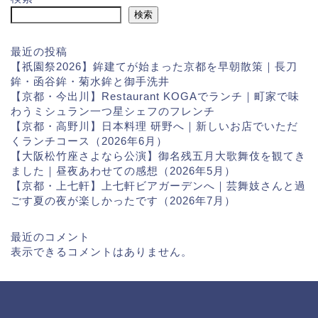
検索
最近の投稿
【祇園祭2026】鉾建てが始まった京都を早朝散策｜長刀
鉾・函谷鉾・菊水鉾と御手洗井
【京都・今出川】Restaurant KOGAでランチ｜町家で味
わうミシュラン一つ星シェフのフレンチ
【京都・高野川】日本料理 研野へ｜新しいお店でいただ
くランチコース（2026年6月）
【大阪松竹座さよなら公演】御名残五月大歌舞伎を観てき
ました｜昼夜あわせての感想（2026年5月）
【京都・上七軒】上七軒ビアガーデンへ｜芸舞妓さんと過
ごす夏の夜が楽しかったです（2026年7月）
最近のコメント
表示できるコメントはありません。