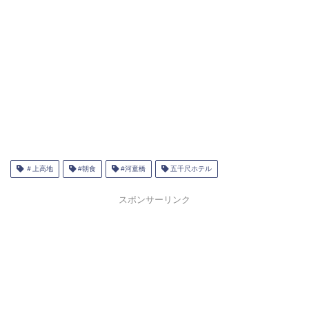
＃上高地
#朝食
#河童橋
五千尺ホテル
スポンサーリンク