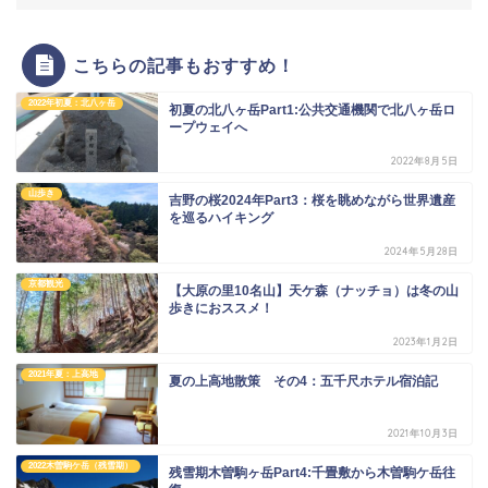
こちらの記事もおすすめ！
2022年初夏：北八ヶ岳
初夏の北八ヶ岳Part1:公共交通機関で北八ヶ岳ロ
ープウェイへ
2022年8月5日
山歩き
吉野の桜2024年Part3：桜を眺めながら世界遺産
を巡るハイキング
2024年5月28日
京都観光
【大原の里10名山】天ケ森（ナッチョ）は冬の山
歩きにおススメ！
2023年1月2日
2021年夏：上高地
夏の上高地散策 その4：五千尺ホテル宿泊記
2021年10月3日
2022木曽駒ケ岳（残雪期）
残雪期木曽駒ヶ岳Part4:千畳敷から木曽駒ケ岳往