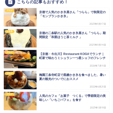
こちらの記事もおすすめ！
グルメ
京都で人気のかき氷屋さん「つらら」で秋限定の
「モンブランかき氷」
2023年9月17日
かき氷
京都の二条駅の人気のかき氷屋さん「つらら」期
間限定「和栗ほうじ茶ミルク 」
2025年9月14日
グルメ
【京都・今出川】Restaurant KOGAでランチ｜
町家で味わうミシュラン一つ星シェフのフレンチ
2026年7月11日
グルメ
梅園三条寺町店で黒糖かき氷を食べました、暑い
夏の観光のついでにおススメ
2022年6月21日
グルメ
人気のカフェ「お菓子 つくる」で季節限定の美
味しい「いちごパフェ」を食す
2023年1月19日