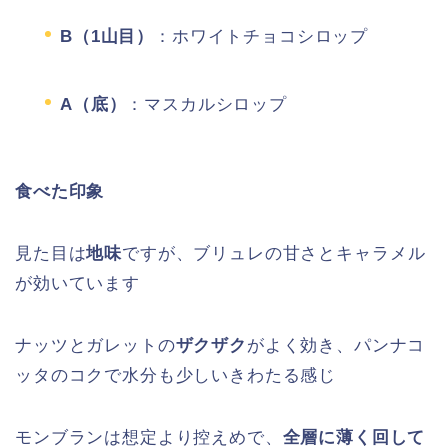
B（1山目）
：ホワイトチョコシロップ
A（底）
：マスカルシロップ
食べた印象
見た目は
地味
ですが、ブリュレの甘さとキャラメル
が効いています
ナッツとガレットの
ザクザク
がよく効き、パンナコ
ッタのコクで水分も少しいきわたる感じ
モンブランは想定より控えめで、
全層に薄く回して