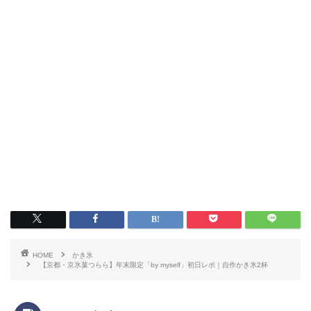
HOME
かき氷
【京都・京氷菓つらら】年末限定「by myself」初日レポ｜自作かき氷2杯