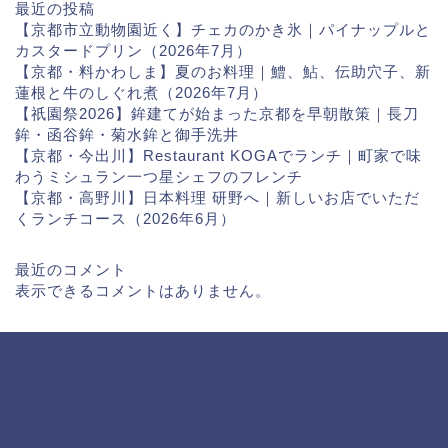
最近の投稿
【京都市立動物園近く】チェカのかき氷｜パイナップルと
カスタードプリン（2026年7月）
【京都・料かわしま】夏のお料理｜鱧、鮎、伝助穴子、新
蓮根と牛のしぐれ煮（2026年7月）
【祇園祭2026】鉾建てが始まった京都を早朝散策｜長刀
鉾・函谷鉾・菊水鉾と御手洗井
【京都・今出川】Restaurant KOGAでランチ｜町家で味
わうミシュラン一つ星シェフのフレンチ
【京都・高野川】日本料理 研野へ｜新しいお店でいただ
くランチコース（2026年6月）
最近のコメント
表示できるコメントはありません。