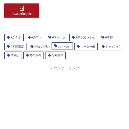
#かき氷
#カフェ
#スイーツ
#京氷菓つらら
#京都
#期間限定
#烏丸御池
by myself
オーダー例
トッピング
体験記
冬の京都
行列情報
スポンサーリンク