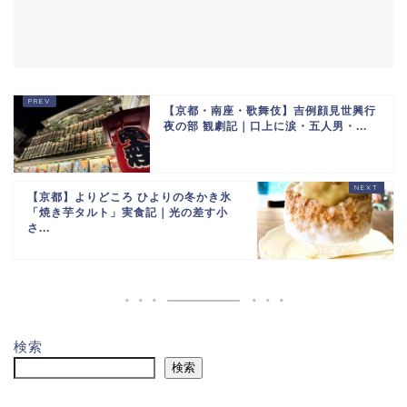
【京都・南座・歌舞伎】吉例顔見世興行
夜の部 観劇記｜口上に涙・五人男・...
【京都】よりどころ ひよりの冬かき氷
「焼き芋タルト」実食記｜光の差す小
さ...
検索
検索