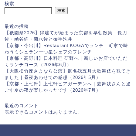
検索
検索
最近の投稿
【祇園祭2026】鉾建てが始まった京都を早朝散策｜長刀
鉾・函谷鉾・菊水鉾と御手洗井
【京都・今出川】Restaurant KOGAでランチ｜町家で味
わうミシュラン一つ星シェフのフレンチ
【京都・高野川】日本料理 研野へ｜新しいお店でいただ
くランチコース（2026年6月）
【大阪松竹座さよなら公演】御名残五月大歌舞伎を観てき
ました｜昼夜あわせての感想（2026年5月）
【京都・上七軒】上七軒ビアガーデンへ｜芸舞妓さんと過
ごす夏の夜が楽しかったです（2026年7月）
最近のコメント
表示できるコメントはありません。