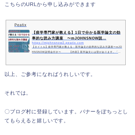
こちらのURLから申し込みができます
Peatix
【疫学専門家が教える】1日で分かる医学論文の効
率的な読み方講座 〜mJOHNSNOW説…
https://mjohnsnow2.peatix.com
【タイトル】疫学専門家が教える：医学論文の効率的な読み方講座〜mJO
HNSNOW説明会付き〜 【内容】医学論文には型があります。「正
しく読めているか自信がない」と感じる理由は… powered by Peatix : Mo
re than a ticket.
以上、ご参考になればうれしいです。
それでは。
〇ブログ村に登録しています。バナーをぽちっとし
てもらえると嬉しいです。