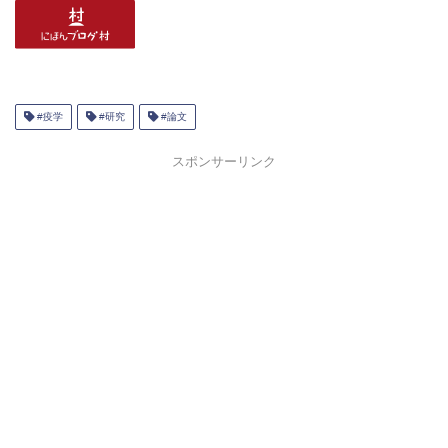
#疫学
#研究
#論文
スポンサーリンク