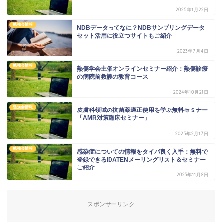
2025年1月22日
勉強会情報
NDBデータってなに？NDBサンプリングデータ
セット活用に役立つサイトもご紹介
2023年7月4日
勉強会情報
熱傷学会主催オンラインセミナー紹介：熱傷診療
の病院前救護の教育コース
2024年10月21日
勉強会情報
皮膚科領域の抗菌薬適正使用を学ぶ無料セミナー
「AMR対策臨床セミナー」
2025年2月17日
勉強会情報
感染症についての情報をタイパ良く入手：無料で
登録できるIDATENメーリングリスト＆セミナー
ご紹介
2023年11月8日
スポンサーリンク