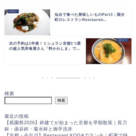
仙台で食べた美味しいものPart3：国分
町のレストランRestauran...
次の予約は1年後！ミシュラン京都1つ星
の超人気和食屋さん「料かわしま」で...
検索
検索
最近の投稿
【祇園祭2026】鉾建てが始まった京都を早朝散策｜長刀
鉾・函谷鉾・菊水鉾と御手洗井
【京都・今出川】Restaurant KOGAでランチ｜町家で味