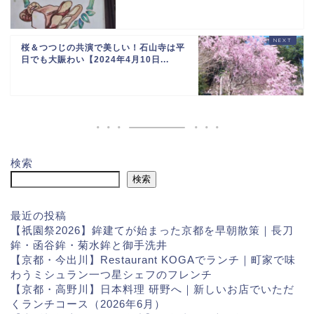
桜＆つつじの共演で美しい！石山寺は平
日でも大賑わい【2024年4月10日...
検索
検索
最近の投稿
【祇園祭2026】鉾建てが始まった京都を早朝散策｜長刀
鉾・函谷鉾・菊水鉾と御手洗井
【京都・今出川】Restaurant KOGAでランチ｜町家で味
わうミシュラン一つ星シェフのフレンチ
【京都・高野川】日本料理 研野へ｜新しいお店でいただ
くランチコース（2026年6月）