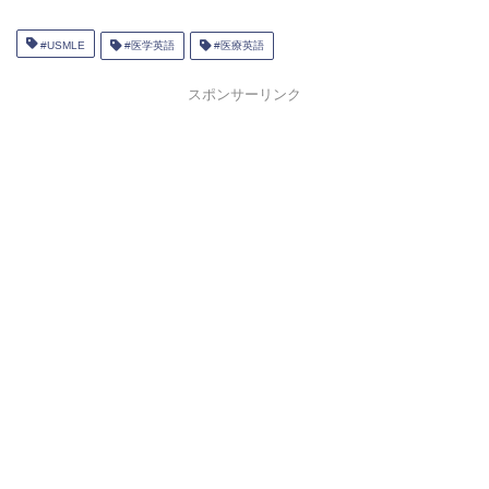
#USMLE
#医学英語
#医療英語
スポンサーリンク