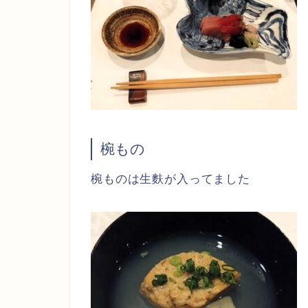
椀もの
椀ものは生麩が入ってました