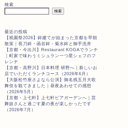
検索
検索
最近の投稿
【祇園祭2026】鉾建てが始まった京都を早朝
散策｜長刀鉾・函谷鉾・菊水鉾と御手洗井
【京都・今出川】Restaurant KOGAでランチ
｜町家で味わうミシュラン一つ星シェフのフ
レンチ
【京都・高野川】日本料理 研野へ｜新しいお
店でいただくランチコース（2026年6月）
【大阪松竹座さよなら公演】御名残五月大歌
舞伎を観てきました｜昼夜あわせての感想
（2026年5月）
【京都・上七軒】上七軒ビアガーデンへ｜芸
舞妓さんと過ごす夏の夜が楽しかったです
（2026年7月）