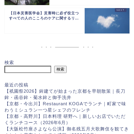
【日本災害医学会】災害時に必ず役立つ
すべての人のこころのケアに関するリ...
検索
検索
最近の投稿
【祇園祭2026】鉾建てが始まった京都を早朝散策｜長刀
鉾・函谷鉾・菊水鉾と御手洗井
【京都・今出川】Restaurant KOGAでランチ｜町家で味
わうミシュラン一つ星シェフのフレンチ
【京都・高野川】日本料理 研野へ｜新しいお店でいただ
くランチコース（2026年6月）
【大阪松竹座さよなら公演】御名残五月大歌舞伎を観てき