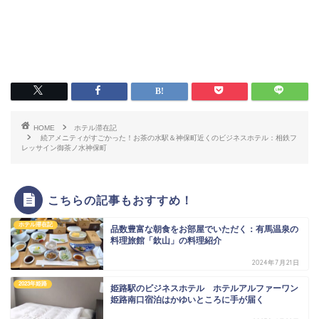
HOME
ホテル滞在記
続アメニティがすごかった！お茶の水駅＆神保町近くのビジネスホテル：相鉄フ
レッサイン御茶ノ水神保町
こちらの記事もおすすめ！
ホテル滞在記
品数豊富な朝食をお部屋でいただく：有馬温泉の
料理旅館「欽山」の料理紹介
2024年7月21日
2023年姫路
姫路駅のビジネスホテル ホテルアルファーワン
姫路南口宿泊はかゆいところに手が届く