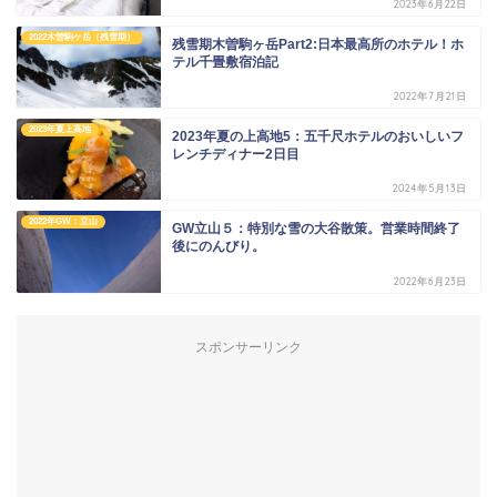
2023年6月22日
2022木曽駒ケ岳（残雪期）
残雪期木曽駒ヶ岳Part2:日本最高所のホテル！ホ
テル千畳敷宿泊記
2022年7月21日
2023年夏上高地
2023年夏の上高地5：五千尺ホテルのおいしいフ
レンチディナー2日目
2024年5月13日
2022年GW：立山
GW立山５：特別な雪の大谷散策。営業時間終了
後にのんびり。
2022年6月23日
スポンサーリンク