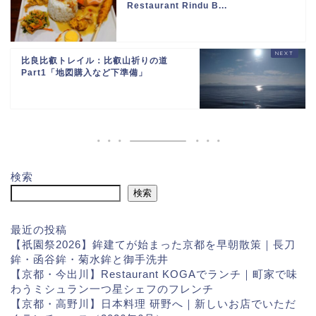
Restaurant Rindu B...
比良比叡トレイル：比叡山祈りの道
Part1「地図購入など下準備」
検索
検索
最近の投稿
【祇園祭2026】鉾建てが始まった京都を早朝散策｜長刀
鉾・函谷鉾・菊水鉾と御手洗井
【京都・今出川】Restaurant KOGAでランチ｜町家で味
わうミシュラン一つ星シェフのフレンチ
【京都・高野川】日本料理 研野へ｜新しいお店でいただ