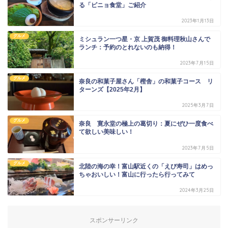
る「ピニョ食堂」ご紹介
2023年1月13日
グルメ
ミシュラン一つ星・京 上賀茂 御料理秋山さんで
ランチ：予約のとれないのも納得！
2023年7月15日
グルメ
奈良の和菓子屋さん「樫舎」の和菓子コース リ
ターンズ【2025年2月】
2025年3月7日
グルメ
奈良 寛永堂の極上の葛切り：夏にぜひ一度食べ
て欲しい美味しい！
2023年7月5日
グルメ
北陸の海の幸！富山駅近くの「えび寿司」はめっ
ちゃおいしい！富山に行ったら行ってみて
2024年3月25日
スポンサーリンク