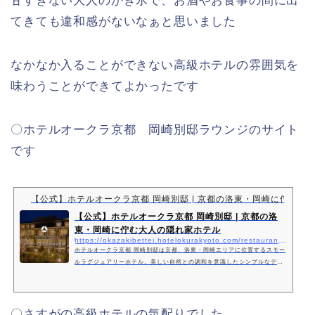
甘すぎない大人のかき氷で、お酒やお食事の間に出
てきても違和感がないなぁと思いました
なかなか入ることができない高級ホテルの雰囲気を
味わうことができてよかったです
〇ホテルオークラ京都 岡崎別邸ラウンジのサイト
です
【公式】ホテルオークラ京都 岡崎別邸 | 京都の洛東・岡崎に佇む大
【公式】ホテルオークラ京都 岡崎別邸 | 京都の洛
東・岡崎に佇む大人の隠れ家ホテル
https://okazakibettei.hotelokurakyoto.com/restaurants/lounge/
ホテルオークラ京都 岡崎別邸は京都、洛東・岡崎エリアに位置するスモー
ルラグジュアリーホテル。美しい自然との調和を意識したシンプルなデザ
インと気品あふれる京都の伝統と文化を取り入れた、大人の隠れ家を思わ
せるホテルです。
〇さすがの高級ホテルの気配りでした