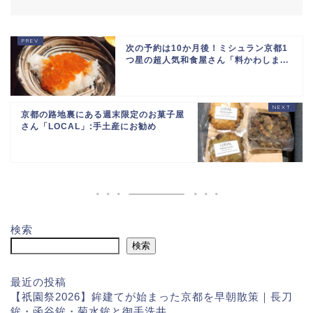
次の予約は10か月後！ミシュラン京都1
つ星の超人気和食屋さん「料かわしま...
京都の路地裏にある週末限定のお菓子屋
さん「LOCAL」:手土産にお勧め
検索
検索
最近の投稿
【祇園祭2026】鉾建てが始まった京都を早朝散策｜長刀
鉾・函谷鉾・菊水鉾と御手洗井